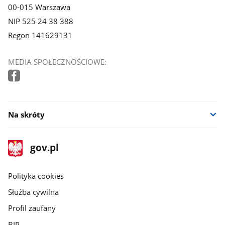
00-015 Warszawa
NIP 525 24 38 388
Regon 141629131
MEDIA SPOŁECZNOŚCIOWE:
Na skróty
stopka
Strona
gov.pl
gov.pl
główna
gov.pl
Polityka cookies
Służba cywilna
Profil zaufany
BIP