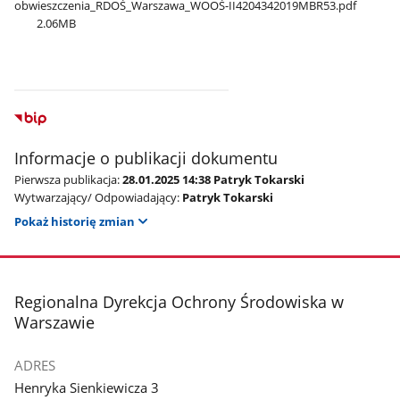
obwieszczenia​_RDOŚ​_Warszawa​_WOOŚ-II4204342019MBR53.pdf
2.06MB
Informacje o publikacji dokumentu
Pierwsza publikacja:
28.01.2025 14:38 Patryk Tokarski
Wytwarzający/ Odpowiadający:
Patryk Tokarski
Pokaż historię zmian
stopka
Regionalna Dyrekcja Ochrony Środowiska w
Warszawie
ADRES
Henryka Sienkiewicza 3