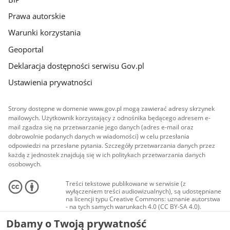
Prawa autorskie
Warunki korzystania
Geoportal
Deklaracja dostępności serwisu Gov.pl
Ustawienia prywatności
Strony dostępne w domenie www.gov.pl mogą zawierać adresy skrzynek
mailowych. Użytkownik korzystający z odnośnika będącego adresem e-
mail zgadza się na przetwarzanie jego danych (adres e-mail oraz
dobrowolnie podanych danych w wiadomości) w celu przesłania
odpowiedzi na przesłane pytania. Szczegóły przetwarzania danych przez
każdą z jednostek znajdują się w ich politykach przetwarzania danych
osobowych.
Treści tekstowe publikowane w serwisie (z
wyłączeniem treści audiowizualnych), są udostępniane
na licencji typu Creative Commons: uznanie autorstwa
- na tych samych warunkach 4.0 (CC BY-SA 4.0).
Materiały audiowizualne, w tym zdjęcia, materiały
Dbamy o Twoją prywatność
audio i wideo, są udostępniane na licencji typu
Creative Commons: uznanie autorstwa użycie