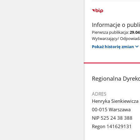
Informacje o publ
Pierwsza publikacja:
29.04
Wytwarzający/ Odpowiada
Pokaż historię zmian
stopka
Regionalna Dyrek
ADRES
Henryka Sienkiewicza
00-015 Warszawa
NIP 525 24 38 388
Regon 141629131