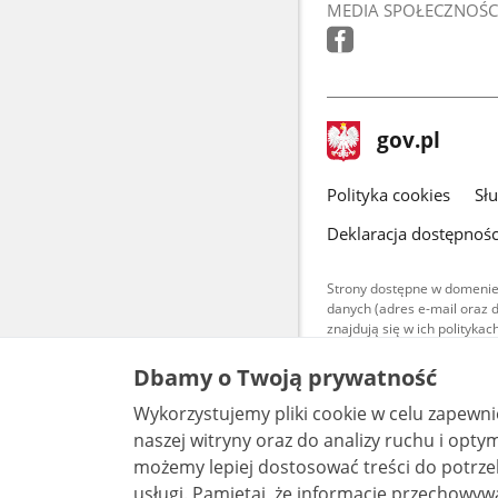
MEDIA SPOŁECZNOŚC
stopka
Strona
gov.pl
gov.pl
główna
gov.pl
Polityka cookies
Sł
Deklaracja dostępnośc
Strony dostępne w domenie
danych (adres e-mail oraz 
znajdują się w ich polityk
Treści teksto
Dbamy o Twoją prywatność
udostępniane
warunkach 4.0
Wykorzystujemy pliki cookie w celu zapewn
są udostępni
bez utworów z
naszej witryny oraz do analizy ruchu i optymalizacj
możemy lepiej dostosować treści do potrzeb
usługi. Pamiętaj, że informacje przechowywane w plikach cookie mogą pozwalać na