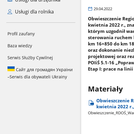
29.04.2022
Usługi dla rolnika
Obwieszczenie Regi
kwietnia 2022 r., z
którym uzgodnił war
Profil zaufany
sterowania ruchem 
km 16+850 do km 18+
Baza wiedzy
oraz dokonanie nie
projektowej oraz re
Serwis Służby Cywilnej
POIiŚ 5.1-16 „Popra
Etap I: prace na lin
Сайт для громадян України
–
Serwis dla obywateli Ukrainy
Materiały
Obwieszczenie R
kwietnia 2022 r.
Obwieszczenie​_RDOŚ​_W