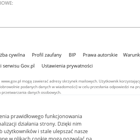
IOWE:
użba cywilna
Profil zaufany
BIP
Prawa autorskie
Warunki
i serwisu Gov.pl
Ustawienia prywatności
 www.gov.pl mogą zawierać adresy skrzynek mailowych. Użytkownik korzystający
dobrowolnie podanych danych w wiadomości) w celu przesłania odpowiedzi na prz
ach przetwarzania danych osobowych.
we publikowane w serwisie (z wyłączeniem treści audiowizualnych), są
 na licencji typu Creative Commons: uznanie autorstwa - na tych samych
 (CC BY-SA 4.0). Materiały audiowizualne, w tym zdjęcia, materiały audio i wideo
ienia prawidłowego funkcjonowania
ane na licencji typu Creative Commons: uznanie autorstwa użycie niekomercyjne 
ależnych 4.0 (CC BY-NC-ND 4.0), o ile nie jest to stwierdzone inaczej.
i działania strony. Dzięki nim
 użytkowników i stale ulepszać nasze