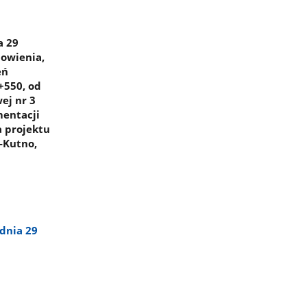
a 29
nowienia,
eń
+550, od
ej nr 3
mentacji
a projektu
-Kutno,
dnia 29