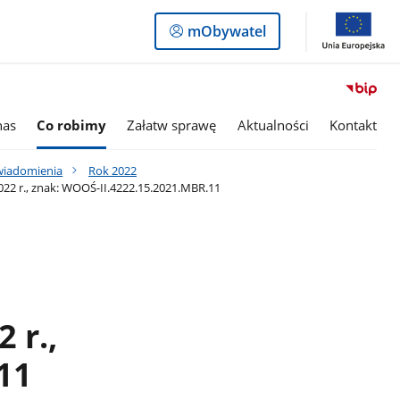
Logowanie
mObywatel
do
panelu
nas
Co robimy
Załatw sprawę
Aktualności
Kontakt
awiadomienia
Rok 2022
22 r., znak: WOOŚ-II.4222.15.2021.MBR.11
 r.,
11