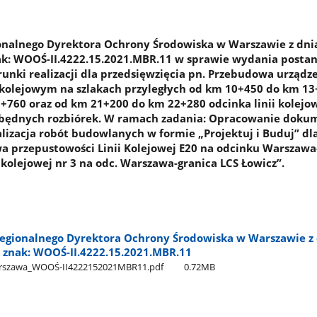
onalnego Dyrektora Ochrony Środowiska w Warszawie z dni
nak: WOOŚ-II.4222.15.2021.MBR.11 w sprawie wydania posta
unki realizacji dla przedsięwzięcia pn. Przebudowa urządz
kolejowym na szlakach przyległych od km 10+450 do km 13
760 oraz od km 21+200 do km 22+280 odcinka linii kolejow
zbędnych rozbiórek. W ramach zadania: Opracowanie doku
alizacja robót budowlanych w formie „Projektuj i Buduj” dl
wa przepustowości Linii Kolejowej E20 na odcinku Warszawa
ii kolejowej nr 3 na odc. Warszawa-granica LCS Łowicz”.
egionalnego Dyrektora Ochrony Środowiska w Warszawie z 
, znak: WOOŚ-II.4222.15.2021.MBR.11
arszawa​_WOOŚ-II4222152021MBR11.pdf
0.72MB