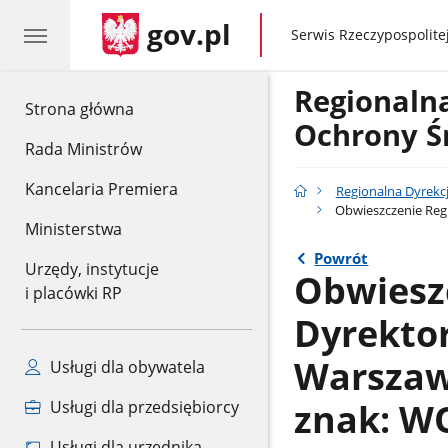
gov.pl
gov.pl
Serwis Rzeczypospolitej
Regionaln
gov.pl
Strona główna
Ochrony Ś
Rada Ministrów
Kancelaria Premiera
Regionalna Dyrekc
Obwieszczenie Regi
Ministerstwa
Powrót
Urzędy, instytucje
Obwiesz
i placówki RP
Dyrekto
Warszawi
Usługi dla obywatela
znak: W
Usługi dla przedsiębiorcy
Usługi dla urzędnika