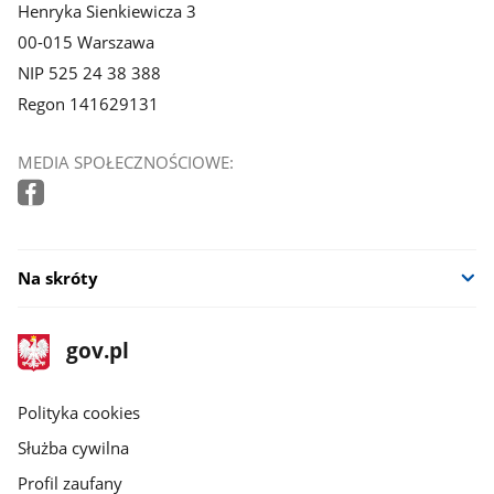
Henryka Sienkiewicza 3
00-015 Warszawa
NIP 525 24 38 388
Regon 141629131
MEDIA SPOŁECZNOŚCIOWE:
Na skróty
stopka
Strona
gov.pl
gov.pl
główna
gov.pl
Polityka cookies
Służba cywilna
Profil zaufany