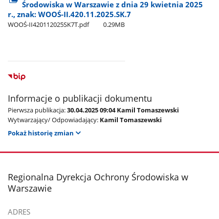
Środowiska w Warszawie z dnia 29 kwietnia 2025
r., znak: WOOŚ-II.420.11.2025.SK.7
WOOŚ-II420112025SK7T.pdf
0.29MB
Informacje o publikacji dokumentu
Pierwsza publikacja:
30.04.2025 09:04 Kamil Tomaszewski
Wytwarzający/ Odpowiadający:
Kamil Tomaszewski
Pokaż historię zmian
stopka
Regionalna Dyrekcja Ochrony Środowiska w
Warszawie
ADRES