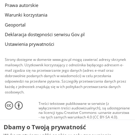
Prawa autorskie
Warunki korzystania
Geoportal
Deklaracja dostępności serwisu Gov.pl
Ustawienia prywatności
Strony dostępne w domenie www.gov.pl mogą zawierać adresy skrzynek
mailowych. Użytkownik korzystający z odnośnika będącego adresem e-
mail zgadza się na przetwarzanie jego danych (adres e-mail oraz
dobrowolnie podanych danych w wiadomości) w celu przesłania
odpowiedzi na przesłane pytania. Szczegóły przetwarzania danych przez
każdą z jednostek znajdują się w ich politykach przetwarzania danych
osobowych.
Treści tekstowe publikowane w serwisie (z
wyłączeniem treści audiowizualnych), są udostępniane
na licencji typu Creative Commons: uznanie autorstwa
- na tych samych warunkach 4.0 (CC BY-SA 4.0).
Materiały audiowizualne, w tym zdjęcia, materiały
Dbamy o Twoją prywatność
audio i wideo, są udostępniane na licencji typu
Creative Commons: uznanie autorstwa użycie