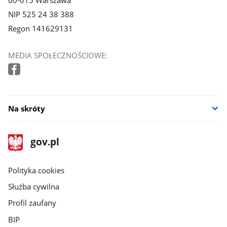
NIP 525 24 38 388
Regon 141629131
MEDIA SPOŁECZNOŚCIOWE:
Na skróty
stopka
Strona
gov.pl
gov.pl
główna
gov.pl
Polityka cookies
Służba cywilna
Profil zaufany
BIP