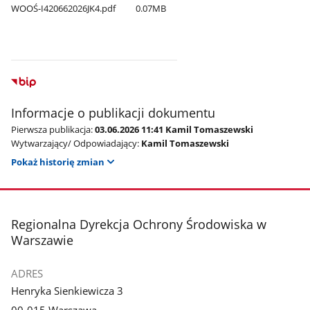
WOOŚ-I420662026JK4.pdf
0.07MB
Informacje o publikacji dokumentu
Pierwsza publikacja:
03.06.2026 11:41 Kamil Tomaszewski
Wytwarzający/ Odpowiadający:
Kamil Tomaszewski
Pokaż historię zmian
stopka
Regionalna Dyrekcja Ochrony Środowiska w
Warszawie
ADRES
Henryka Sienkiewicza 3
00-015 Warszawa