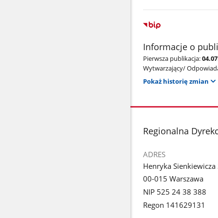
Informacje o publ
Pierwsza publikacja:
04.0
Wytwarzający/ Odpowiada
Pokaż historię zmian
stopka
Regionalna Dyrek
ADRES
Henryka Sienkiewicza
00-015 Warszawa
NIP 525 24 38 388
Regon 141629131