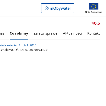
Logowanie
mObywatel
do
panelu
nas
Co robimy
Załatw sprawę
Aktualności
Kontakt
awiadomienia
Rok 2025
, znak: WOOŚ-II.420.338.2019.TR.33