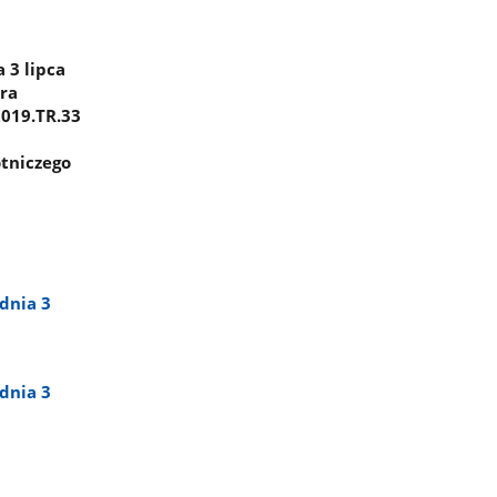
 3 lipca
ora
2019.TR.33
otniczego
dnia 3
dnia 3