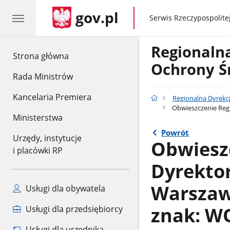
gov.pl
gov.pl
Serwis Rzeczypospolitej
Regionaln
gov.pl
Strona główna
Ochrony Ś
Rada Ministrów
Kancelaria Premiera
Regionalna Dyrekc
Obwieszczenie Regi
Ministerstwa
Powrót
Urzędy, instytucje
Obwiesz
i placówki RP
Dyrekto
Warszawi
Usługi dla obywatela
znak: WO
Usługi dla przedsiębiorcy
Usługi dla urzędnika