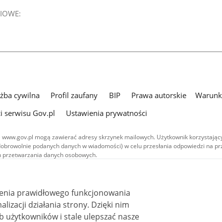
IOWE:
użba cywilna
Profil zaufany
BIP
Prawa autorskie
Warunki
i serwisu Gov.pl
Ustawienia prywatności
 www.gov.pl mogą zawierać adresy skrzynek mailowych. Użytkownik korzystający
dobrowolnie podanych danych w wiadomości) w celu przesłania odpowiedzi na prz
ach przetwarzania danych osobowych.
we publikowane w serwisie (z wyłączeniem treści audiowizualnych), są
 na licencji typu Creative Commons: uznanie autorstwa - na tych samych
 (CC BY-SA 4.0). Materiały audiowizualne, w tym zdjęcia, materiały audio i wideo
ienia prawidłowego funkcjonowania
ane na licencji typu Creative Commons: uznanie autorstwa użycie niekomercyjne 
ależnych 4.0 (CC BY-NC-ND 4.0), o ile nie jest to stwierdzone inaczej.
i działania strony. Dzięki nim
 użytkowników i stale ulepszać nasze