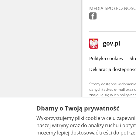
MEDIA SPOŁECZNOŚC
stopka
Strona
gov.pl
gov.pl
główna
gov.pl
Polityka cookies
Sł
Deklaracja dostępnośc
Strony dostępne w domenie
danych (adres e-mail oraz 
znajdują się w ich polityk
Treści teksto
Dbamy o Twoją prywatność
udostępniane
warunkach 4.0
Wykorzystujemy pliki cookie w celu zapewn
są udostępni
bez utworów z
naszej witryny oraz do analizy ruchu i optymalizacj
możemy lepiej dostosować treści do potrzeb