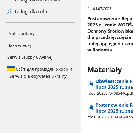
04.07.2025
Usługi dla rolnika
Postanowienie Regio
2025 r., znak: WOOŚ
Ochrony Środowiska 
Profil zaufany
dla przedsięwzięcia
polegającego na zwi
Baza wiedzy
w Radomiu.
Serwis Służby Cywilnej
Materiały
Сайт для громадян України
–
Serwis dla obywateli Ukrainy
Obwieszczenie R
lipca 2025 r., z
rdos​_20250704085446.pdf
Postanowienie R
lipca 2025 r., z
rdos​_20250704085424an