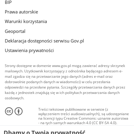
BIP
Prawa autorskie
Warunki korzystania
Geoportal
Deklaracja dostępności serwisu Gov.pl
Ustawienia prywatności
Strony dostępne w domenie www.gov.pl mogą zawierać adresy skrzynek
mailowych. Użytkownik korzystający z odnośnika będącego adresem e-
mail zgadza się na przetwarzanie jego danych (adres e-mail oraz
dobrowolnie podanych danych w wiadomości) w celu przesłania
odpowiedzi na przesłane pytania. Szczegóły przetwarzania danych przez
każdą z jednostek znajdują się w ich politykach przetwarzania danych
osobowych.
Treści tekstowe publikowane w serwisie (z
wyłączeniem treści audiowizualnych), są udostępniane
na licencji typu Creative Commons: uznanie autorstwa
- na tych samych warunkach 4.0 (CC BY-SA 4.0).
Materiały audiowizualne, w tym zdjęcia, materiały
Dbamy o Twoją prywatność
audio i wideo, są udostępniane na licencji typu