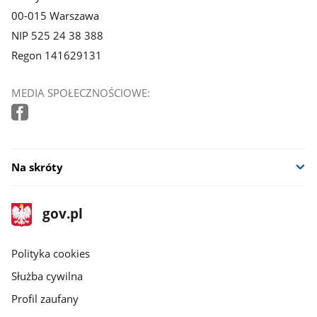
00-015 Warszawa
NIP 525 24 38 388
Regon 141629131
MEDIA SPOŁECZNOŚCIOWE:
Na skróty
stopka
Strona
gov.pl
gov.pl
główna
gov.pl
Polityka cookies
Służba cywilna
Profil zaufany