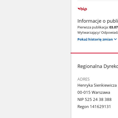
Informacje o publ
Pierwsza publikacja:
03.0
Wytwarzający/ Odpowiada
Pokaż historię zmian
stopka
Regionalna Dyrek
ADRES
Henryka Sienkiewicza
00-015 Warszawa
NIP 525 24 38 388
Regon 141629131