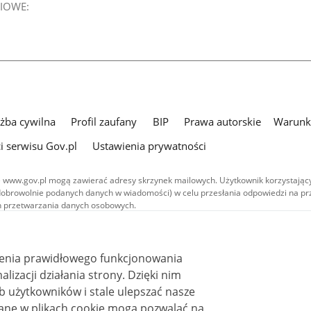
IOWE:
użba cywilna
Profil zaufany
BIP
Prawa autorskie
Warunki
i serwisu Gov.pl
Ustawienia prywatności
 www.gov.pl mogą zawierać adresy skrzynek mailowych. Użytkownik korzystający
dobrowolnie podanych danych w wiadomości) w celu przesłania odpowiedzi na prz
ach przetwarzania danych osobowych.
we publikowane w serwisie (z wyłączeniem treści audiowizualnych), są
 na licencji typu Creative Commons: uznanie autorstwa - na tych samych
 (CC BY-SA 4.0). Materiały audiowizualne, w tym zdjęcia, materiały audio i wideo
ienia prawidłowego funkcjonowania
ane na licencji typu Creative Commons: uznanie autorstwa użycie niekomercyjne 
ależnych 4.0 (CC BY-NC-ND 4.0), o ile nie jest to stwierdzone inaczej.
i działania strony. Dzięki nim
 użytkowników i stale ulepszać nasze