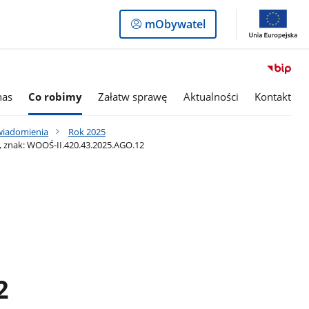
Logowanie
mObywatel
do
panelu
nas
Co robimy
Załatw sprawę
Aktualności
Kontakt
awiadomienia
Rok 2025
, znak: WOOŚ-II.420.43.2025.AGO.12
2