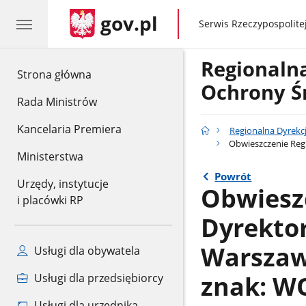
gov.pl
gov.pl
Serwis Rzeczypospolitej
Regionaln
gov.pl
Strona główna
Ochrony Ś
Rada Ministrów
Kancelaria Premiera
Regionalna Dyrekc
Obwieszczenie Regi
Ministerstwa
Powrót
Urzędy, instytucje
Obwiesz
i placówki RP
Dyrekto
Warszawi
Usługi dla obywatela
znak: WO
Usługi dla przedsiębiorcy
Usługi dla urzędnika