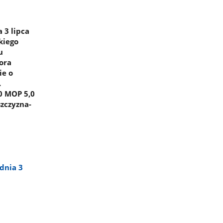
 3 lipca
kiego
u
ora
ie o
.
0 MOP 5,0
zczyzna-
dnia 3