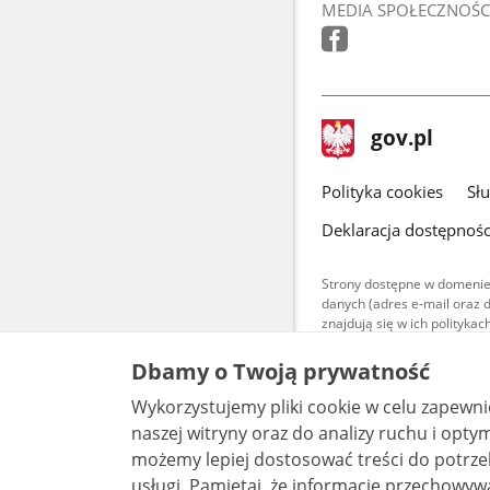
MEDIA SPOŁECZNOŚC
stopka
Strona
gov.pl
gov.pl
główna
gov.pl
Polityka cookies
Sł
Deklaracja dostępnośc
Strony dostępne w domenie
danych (adres e-mail oraz 
znajdują się w ich polityk
Treści teksto
Dbamy o Twoją prywatność
udostępniane
warunkach 4.0
Wykorzystujemy pliki cookie w celu zapewn
są udostępni
bez utworów z
naszej witryny oraz do analizy ruchu i optymalizacj
możemy lepiej dostosować treści do potrzeb
usługi. Pamiętaj, że informacje przechowywane w plikach cookie mogą pozwalać na