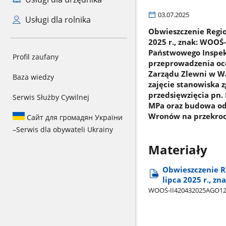
03.07.2025
Usługi dla rolnika
Obwieszczenie Regio
2025 r., znak: WOOŚ
Państwowego Inspekt
Profil zaufany
przeprowadzenia oce
Zarządu Zlewni w W
Baza wiedzy
zajęcie stanowiska 
przedsięwzięcia pn.
Serwis Służby Cywilnej
MPa oraz budowa odc
Wronów na przekroc
Сайт для громадян України
–
Serwis dla obywateli Ukrainy
Materiały
Obwieszczenie R
lipca 2025 r., z
WOOŚ-II420432025AGO12