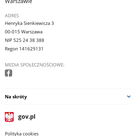
Warszawie
ADRES
Henryka Sienkiewicza 3
00-015 Warszawa
NIP 525 24 38 388
Regon 141629131
MEDIA SPOŁECZNOŚCIOWE:
Na skróty
stopka
Strona
gov.pl
gov.pl
główna
gov.pl
Polityka cookies