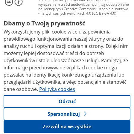
wyłączeniem treści audiowizualnych), są udostępniane
na licencji typu Creative Commons: uznanie autorstwa
- na tych samych warunkach 4.0 (CC BY-SA 4.0).
Materiały audiowizualne, w tym zdjęcia, materiały
Dbamy o Twoją prywatność
audio i wideo, są udostępniane na licencji typu
Creative Commons: uznanie autorstwa użycie
Wykorzystujemy pliki cookie w celu zapewnienia
niekomercyjne - bez utworów zależnych 4.0 (CC BY-
NC-ND 4.0), o ile nie jest to stwierdzone inaczej.
prawidłowego funkcjonowania naszej witryny oraz do
analizy ruchu i optymalizacji działania strony. Dzięki nim
możemy lepiej dostosować treści do potrzeb
użytkowników i stale ulepszać nasze usługi. Pamiętaj, że
informacje przechowywane w plikach cookie mogą
pozwalać na identyfikację konkretnego urządzenia lub
przeglądarki użytkownika, a więc potencjalnie stanowić
dane osobowe.
Polityka cookies
Odrzuć
Spersonalizuj
Zezwól na wszystkie