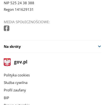
NIP 525 24 38 388
Regon 141629131
MEDIA SPOŁECZNOŚCIOWE:
Na skróty
stopka
Strona
gov.pl
gov.pl
główna
gov.pl
Polityka cookies
Służba cywilna
Profil zaufany
BIP