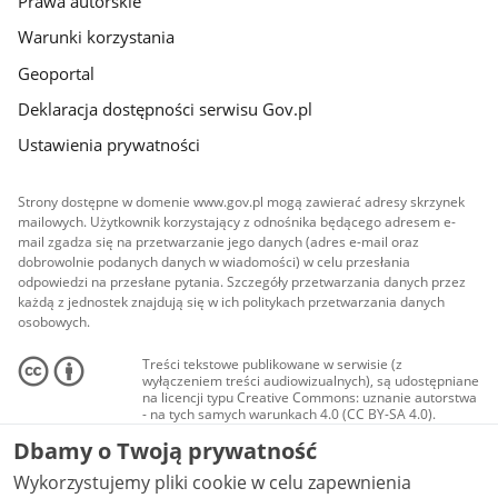
Prawa autorskie
Warunki korzystania
Geoportal
Deklaracja dostępności serwisu Gov.pl
Ustawienia prywatności
Strony dostępne w domenie www.gov.pl mogą zawierać adresy skrzynek
mailowych. Użytkownik korzystający z odnośnika będącego adresem e-
mail zgadza się na przetwarzanie jego danych (adres e-mail oraz
dobrowolnie podanych danych w wiadomości) w celu przesłania
odpowiedzi na przesłane pytania. Szczegóły przetwarzania danych przez
każdą z jednostek znajdują się w ich politykach przetwarzania danych
osobowych.
Treści tekstowe publikowane w serwisie (z
wyłączeniem treści audiowizualnych), są udostępniane
na licencji typu Creative Commons: uznanie autorstwa
- na tych samych warunkach 4.0 (CC BY-SA 4.0).
Materiały audiowizualne, w tym zdjęcia, materiały
Dbamy o Twoją prywatność
audio i wideo, są udostępniane na licencji typu
Creative Commons: uznanie autorstwa użycie
Wykorzystujemy pliki cookie w celu zapewnienia
niekomercyjne - bez utworów zależnych 4.0 (CC BY-
NC-ND 4.0), o ile nie jest to stwierdzone inaczej.