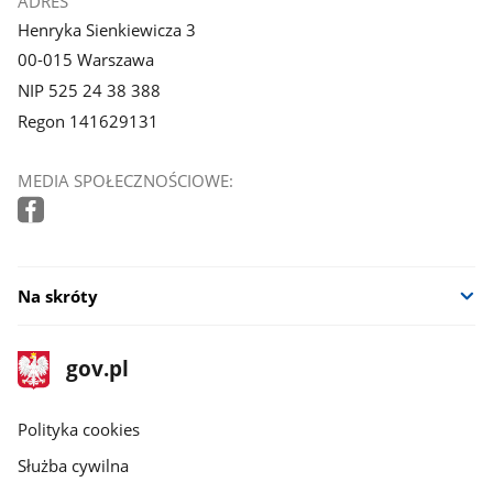
ADRES
Henryka Sienkiewicza 3
00-015 Warszawa
NIP 525 24 38 388
Regon 141629131
MEDIA SPOŁECZNOŚCIOWE:
Na skróty
stopka
Strona
gov.pl
gov.pl
główna
gov.pl
Polityka cookies
Służba cywilna