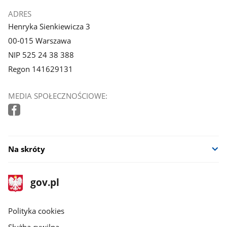
ADRES
Henryka Sienkiewicza 3
00-015 Warszawa
NIP 525 24 38 388
Regon 141629131
MEDIA SPOŁECZNOŚCIOWE:
Na skróty
stopka
Strona
gov.pl
gov.pl
główna
gov.pl
Polityka cookies