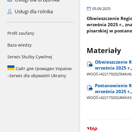
05.09.2025
Usługi dla rolnika
Obwieszczenie Regi
września 2025 r., z
pisarskiej w postano
Profil zaufany
Baza wiedzy
Materiały
Serwis Służby Cywilnej
Obwieszczenie R
września 2025 r
Сайт для громадян України
WOOŚ-I4221792025MKA6.
–
Serwis dla obywateli Ukrainy
Postanowienie R
września 2025 r
WOOŚ-I4221792024MKA5.