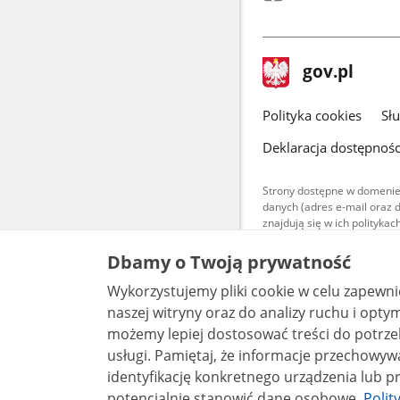
stopka
Strona
gov.pl
gov.pl
główna
gov.pl
Polityka cookies
Sł
Deklaracja dostępnośc
Strony dostępne w domenie
danych (adres e-mail oraz 
znajdują się w ich polityk
Treści teksto
Dbamy o Twoją prywatność
udostępniane
warunkach 4.0
Wykorzystujemy pliki cookie w celu zapewn
są udostępni
bez utworów z
naszej witryny oraz do analizy ruchu i optymalizacj
możemy lepiej dostosować treści do potrzeb
usługi. Pamiętaj, że informacje przechowywane w plikach cookie mogą pozwalać na
identyfikację konkretnego urządzenia lub pr
potencjalnie stanowić dane osobowe.
Polit