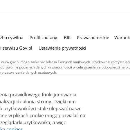
użba cywilna
Profil zaufany
BIP
Prawa autorskie
Warunki
i serwisu Gov.pl
Ustawienia prywatności
 www.gov.pl mogą zawierać adresy skrzynek mailowych. Użytkownik korzystający
dobrowolnie podanych danych w wiadomości) w celu przesłania odpowiedzi na prz
ach przetwarzania danych osobowych.
we publikowane w serwisie (z wyłączeniem treści audiowizualnych), są
 na licencji typu Creative Commons: uznanie autorstwa - na tych samych
 (CC BY-SA 4.0). Materiały audiowizualne, w tym zdjęcia, materiały audio i wideo
ienia prawidłowego funkcjonowania
ane na licencji typu Creative Commons: uznanie autorstwa użycie niekomercyjne 
ależnych 4.0 (CC BY-NC-ND 4.0), o ile nie jest to stwierdzone inaczej.
i działania strony. Dzięki nim
 użytkowników i stale ulepszać nasze
zeglądarki użytkownika, a więc
yka cookies