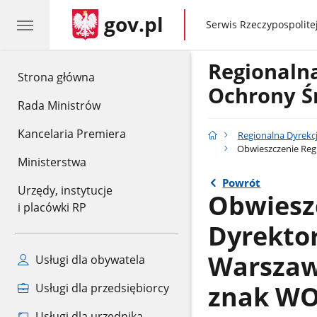
gov.pl
gov.pl
Serwis Rzeczypospolitej
Regionaln
gov.pl
Strona główna
Ochrony Ś
Rada Ministrów
Kancelaria Premiera
Regionalna Dyrekc
Obwieszczenie Regi
Ministerstwa
Powrót
Urzędy, instytucje
Obwiesz
i placówki RP
Dyrekto
Warszawi
Usługi dla obywatela
znak WO
Usługi dla przedsiębiorcy
Usługi dla urzędnika