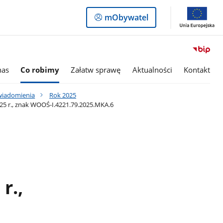
Logowanie
mObywatel
do
panelu
nas
Co robimy
Załatw sprawę
Aktualności
Kontakt
awiadomienia
Rok 2025
25 r., znak WOOŚ-I.4221.79.2025.MKA.6
r.,