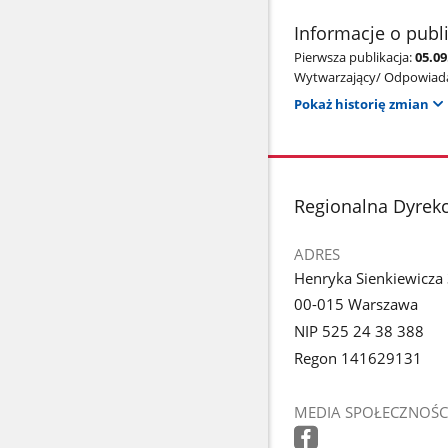
Informacje o publ
Pierwsza publikacja:
05.0
Wytwarzający/ Odpowiada
Pokaż historię zmian
stopka
Regionalna Dyrek
ADRES
Henryka Sienkiewicza
00-015 Warszawa
NIP 525 24 38 388
Regon 141629131
MEDIA SPOŁECZNOŚC