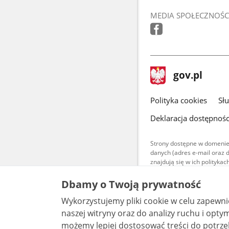
MEDIA SPOŁECZNOŚC
stopka
Strona
gov.pl
gov.pl
główna
gov.pl
Polityka cookies
Sł
Deklaracja dostępnośc
Strony dostępne w domenie
danych (adres e-mail oraz 
znajdują się w ich polityk
Treści teksto
Dbamy o Twoją prywatność
udostępniane
warunkach 4.0
Wykorzystujemy pliki cookie w celu zapewn
są udostępni
bez utworów z
naszej witryny oraz do analizy ruchu i optymalizacj
możemy lepiej dostosować treści do potrzeb