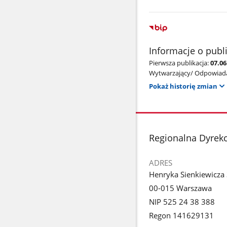
Informacje o publ
Pierwsza publikacja:
07.06
Wytwarzający/ Odpowiada
Pokaż historię zmian
stopka
Regionalna Dyrek
ADRES
Henryka Sienkiewicza
00-015 Warszawa
NIP 525 24 38 388
Regon 141629131