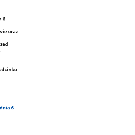
a 6
wie oraz
rzed
:
 odcinku
dnia 6