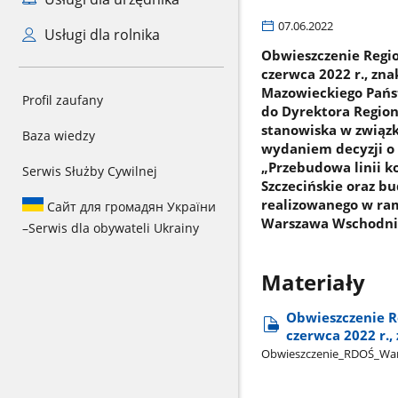
07.06.2022
Usługi dla rolnika
Obwieszczenie Regi
czerwca 2022 r., zn
Mazowieckiego Pańs
Profil zaufany
do Dyrektora Regio
stanowiska w związ
Baza wiedzy
wydaniem decyzji o
„Przebudowa linii k
Serwis Służby Cywilnej
Szczecińskie oraz bu
realizowanego w ram
Сайт для громадян України
Warszawa Wschodnia
–
Serwis dla obywateli Ukrainy
Materiały
Obwieszczenie R
czerwca 2022 r.,
Obwieszczenie​_RDOŚ​_Wa