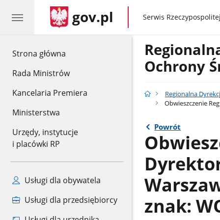
gov.pl
gov.pl
Serwis Rzeczypospolitej
Regionaln
gov.pl
Strona główna
Ochrony Ś
Rada Ministrów
Kancelaria Premiera
Regionalna Dyrekc
Obwieszczenie Regi
Ministerstwa
Powrót
Urzędy, instytucje
Obwiesz
i placówki RP
Dyrekto
Warszawi
Usługi dla obywatela
znak: WO
Usługi dla przedsiębiorcy
Usługi dla urzędnika