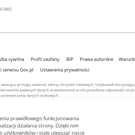
IOWE:
użba cywilna
Profil zaufany
BIP
Prawa autorskie
Warunki
i serwisu Gov.pl
Ustawienia prywatności
 www.gov.pl mogą zawierać adresy skrzynek mailowych. Użytkownik korzystający
dobrowolnie podanych danych w wiadomości) w celu przesłania odpowiedzi na prz
ach przetwarzania danych osobowych.
we publikowane w serwisie (z wyłączeniem treści audiowizualnych), są
 na licencji typu Creative Commons: uznanie autorstwa - na tych samych
 (CC BY-SA 4.0). Materiały audiowizualne, w tym zdjęcia, materiały audio i wideo
ienia prawidłowego funkcjonowania
ane na licencji typu Creative Commons: uznanie autorstwa użycie niekomercyjne 
ależnych 4.0 (CC BY-NC-ND 4.0), o ile nie jest to stwierdzone inaczej.
i działania strony. Dzięki nim
 użytkowników i stale ulepszać nasze