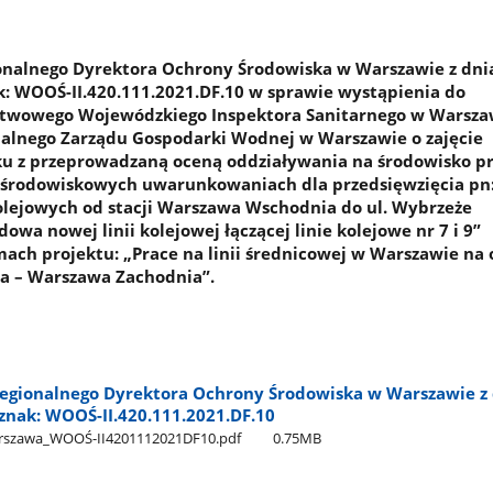
onalnego Dyrektora Ochrony Środowiska w Warszawie z dni
ak: WOOŚ-II.420.111.2021.DF.10 w sprawie wystąpienia do
twowego Wojewódzkiego Inspektora Sanitarnego w Warsza
nalnego Zarządu Gospodarki Wodnej w Warszawie o zajęcie
ku z przeprowadzaną oceną oddziaływania na środowisko p
 środowiskowych uwarunkowaniach dla przedsięwzięcia pn
olejowych od stacji Warszawa Wschodnia do ul. Wybrzeże
dowa nowej linii kolejowej łączącej linie kolejowe nr 7 i 9”
ach projektu: „Prace na linii średnicowej w Warszawie na
 – Warszawa Zachodnia”.
egionalnego Dyrektora Ochrony Środowiska w Warszawie z 
 znak: WOOŚ-II.420.111.2021.DF.10
rszawa​_WOOŚ-II4201112021DF10.pdf
0.75MB