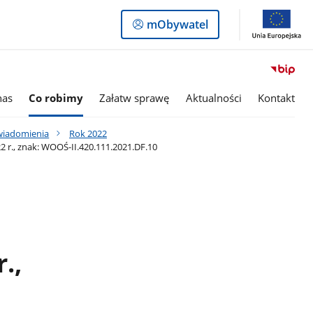
Logowanie
mObywatel
do
panelu
nas
Co robimy
Załatw sprawę
Aktualności
Kontakt
awiadomienia
Rok 2022
 r., znak: WOOŚ-II.420.111.2021.DF.10
.,
0