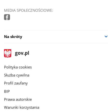
MEDIA SPOŁECZNOŚCIOWE:
Na skróty
stopka
Strona
gov.pl
gov.pl
główna
gov.pl
Polityka cookies
Służba cywilna
Profil zaufany
BIP
Prawa autorskie
Warunki korzystania