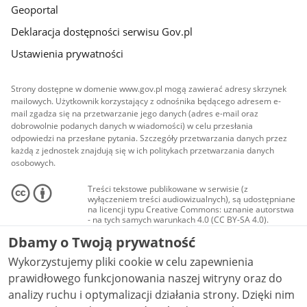
Geoportal
Deklaracja dostępności serwisu Gov.pl
Ustawienia prywatności
Strony dostępne w domenie www.gov.pl mogą zawierać adresy skrzynek
mailowych. Użytkownik korzystający z odnośnika będącego adresem e-
mail zgadza się na przetwarzanie jego danych (adres e-mail oraz
dobrowolnie podanych danych w wiadomości) w celu przesłania
odpowiedzi na przesłane pytania. Szczegóły przetwarzania danych przez
każdą z jednostek znajdują się w ich politykach przetwarzania danych
osobowych.
Treści tekstowe publikowane w serwisie (z
wyłączeniem treści audiowizualnych), są udostępniane
na licencji typu Creative Commons: uznanie autorstwa
- na tych samych warunkach 4.0 (CC BY-SA 4.0).
Materiały audiowizualne, w tym zdjęcia, materiały
Dbamy o Twoją prywatność
audio i wideo, są udostępniane na licencji typu
Creative Commons: uznanie autorstwa użycie
Wykorzystujemy pliki cookie w celu zapewnienia
niekomercyjne - bez utworów zależnych 4.0 (CC BY-
NC-ND 4.0), o ile nie jest to stwierdzone inaczej.
prawidłowego funkcjonowania naszej witryny oraz do
analizy ruchu i optymalizacji działania strony. Dzięki nim