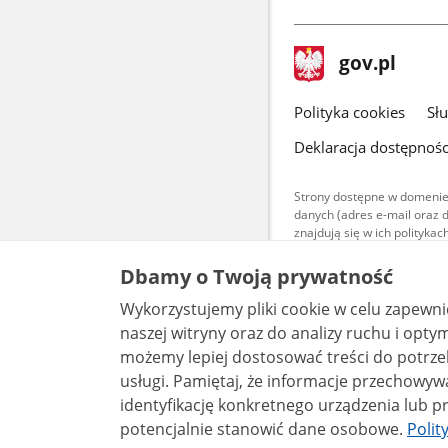
stopka
Strona
gov.pl
gov.pl
główna
gov.pl
Polityka cookies
Sł
Deklaracja dostępnośc
Strony dostępne w domenie
danych (adres e-mail oraz 
znajdują się w ich polityk
Treści teksto
Dbamy o Twoją prywatność
udostępniane
warunkach 4.0
Wykorzystujemy pliki cookie w celu zapewn
są udostępni
bez utworów z
naszej witryny oraz do analizy ruchu i optymalizacj
możemy lepiej dostosować treści do potrzeb
usługi. Pamiętaj, że informacje przechowywane w plikach cookie mogą pozwalać na
identyfikację konkretnego urządzenia lub pr
potencjalnie stanowić dane osobowe.
Polit