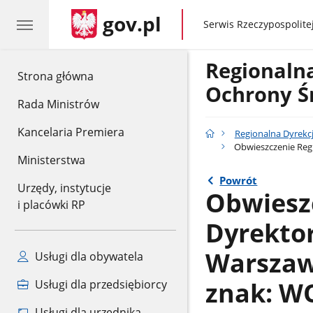
gov.pl
gov.pl
Serwis Rzeczypospolitej
Regionaln
gov.pl
Strona główna
Ochrony Ś
Rada Ministrów
Kancelaria Premiera
Regionalna Dyrekc
Obwieszczenie Regi
Ministerstwa
Powrót
Urzędy, instytucje
Obwiesz
i placówki RP
Dyrekto
Warszawi
Usługi dla obywatela
znak: WO
Usługi dla przedsiębiorcy
Usługi dla urzędnika