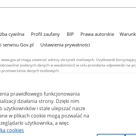
użba cywilna
Profil zaufany
BIP
Prawa autorskie
Warunki
i serwisu Gov.pl
Ustawienia prywatności
 www.gov.pl mogą zawierać adresy skrzynek mailowych. Użytkownik korzystający
dobrowolnie podanych danych w wiadomości) w celu przesłania odpowiedzi na prz
ach przetwarzania danych osobowych.
we publikowane w serwisie (z wyłączeniem treści audiowizualnych), są
 na licencji typu Creative Commons: uznanie autorstwa - na tych samych
 (CC BY-SA 4.0). Materiały audiowizualne, w tym zdjęcia, materiały audio i wideo
ienia prawidłowego funkcjonowania
ane na licencji typu Creative Commons: uznanie autorstwa użycie niekomercyjne 
ależnych 4.0 (CC BY-NC-ND 4.0), o ile nie jest to stwierdzone inaczej.
i działania strony. Dzięki nim
 użytkowników i stale ulepszać nasze
zeglądarki użytkownika, a więc
yka cookies