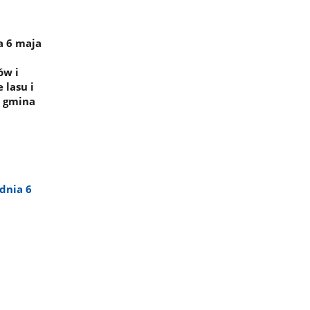
a 6 maja
ów i
 lasu i
, gmina
dnia 6