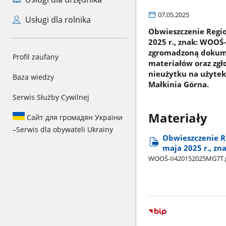
07.05.2025
Usługi dla rolnika
Obwieszczenie Regi
2025 r., znak: WOOŚ
zgromadzoną dokume
Profil zaufany
materiałów oraz zgł
nieużytku na użytek
Baza wiedzy
Małkinia Górna.
Serwis Służby Cywilnej
Materiały
Сайт для громадян України
–
Serwis dla obywateli Ukrainy
Obwieszczenie R
maja 2025 r., zn
WOOŚ-II420152025MG7T.