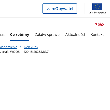
Logowanie
mObywatel
do
panelu
nas
Co robimy
Załatw sprawę
Aktualności
Kontakt
awiadomienia
Rok 2025
, znak: WOOŚ-II.420.15.2025.MG.7