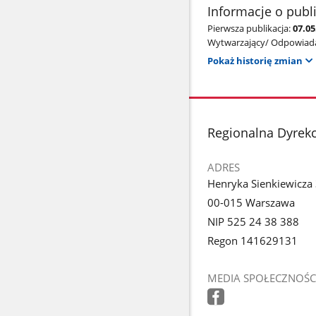
Informacje o publ
Pierwsza publikacja:
07.0
Wytwarzający/ Odpowiada
Pokaż historię zmian
stopka
Regionalna Dyrek
ADRES
Henryka Sienkiewicza
00-015 Warszawa
NIP 525 24 38 388
Regon 141629131
MEDIA SPOŁECZNOŚC