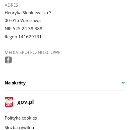
ADRES
Henryka Sienkiewicza 3
00-015 Warszawa
NIP 525 24 38 388
Regon 141629131
MEDIA SPOŁECZNOŚCIOWE:
Na skróty
stopka
Strona
gov.pl
gov.pl
główna
gov.pl
Polityka cookies
Służba cywilna