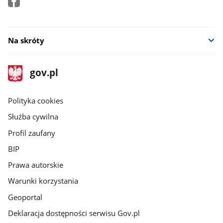
Na skróty
stopka
Strona
gov.pl
gov.pl
główna
gov.pl
Polityka cookies
Służba cywilna
Profil zaufany
BIP
Prawa autorskie
Warunki korzystania
Geoportal
Deklaracja dostępności serwisu Gov.pl