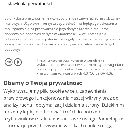
Ustawienia prywatności
Strony dostępne w domenie www.gov.pl mogą zawierać adresy skrzynek
mailowych. Użytkownik korzystający z odnośnika będącego adresem e-
mail zgadza się na przetwarzanie jego danych (adres e-mail oraz
dobrowolnie podanych danych w wiadomości) w celu przesłania
odpowiedzi na przesłane pytania. Szczegóły przetwarzania danych przez
każdą z jednostek znajdują się w ich politykach przetwarzania danych
osobowych.
Treści tekstowe publikowane w serwisie (z
wyłączeniem treści audiowizualnych), są udostępniane
na licencji typu Creative Commons: uznanie autorstwa
- na tych samych warunkach 4.0 (CC BY-SA 4.0).
Materiały audiowizualne, w tym zdjęcia, materiały
Dbamy o Twoją prywatność
audio i wideo, są udostępniane na licencji typu
Creative Commons: uznanie autorstwa użycie
Wykorzystujemy pliki cookie w celu zapewnienia
niekomercyjne - bez utworów zależnych 4.0 (CC BY-
NC-ND 4.0), o ile nie jest to stwierdzone inaczej.
prawidłowego funkcjonowania naszej witryny oraz do
analizy ruchu i optymalizacji działania strony. Dzięki nim
możemy lepiej dostosować treści do potrzeb
użytkowników i stale ulepszać nasze usługi. Pamiętaj, że
informacje przechowywane w plikach cookie mogą