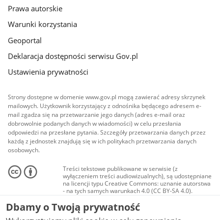
Prawa autorskie
Warunki korzystania
Geoportal
Deklaracja dostępności serwisu Gov.pl
Ustawienia prywatności
Strony dostępne w domenie www.gov.pl mogą zawierać adresy skrzynek
mailowych. Użytkownik korzystający z odnośnika będącego adresem e-
mail zgadza się na przetwarzanie jego danych (adres e-mail oraz
dobrowolnie podanych danych w wiadomości) w celu przesłania
odpowiedzi na przesłane pytania. Szczegóły przetwarzania danych przez
każdą z jednostek znajdują się w ich politykach przetwarzania danych
osobowych.
Treści tekstowe publikowane w serwisie (z
wyłączeniem treści audiowizualnych), są udostępniane
na licencji typu Creative Commons: uznanie autorstwa
- na tych samych warunkach 4.0 (CC BY-SA 4.0).
Materiały audiowizualne, w tym zdjęcia, materiały
Dbamy o Twoją prywatność
audio i wideo, są udostępniane na licencji typu
Creative Commons: uznanie autorstwa użycie