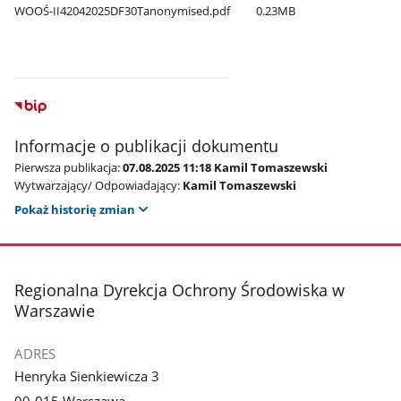
WOOŚ-II42042025DF30Tanonymised.pdf
0.23MB
Informacje o publikacji dokumentu
Pierwsza publikacja:
07.08.2025 11:18 Kamil Tomaszewski
Wytwarzający/ Odpowiadający:
Kamil Tomaszewski
Pokaż historię zmian
stopka
Regionalna Dyrekcja Ochrony Środowiska w
Warszawie
ADRES
Henryka Sienkiewicza 3
00-015 Warszawa