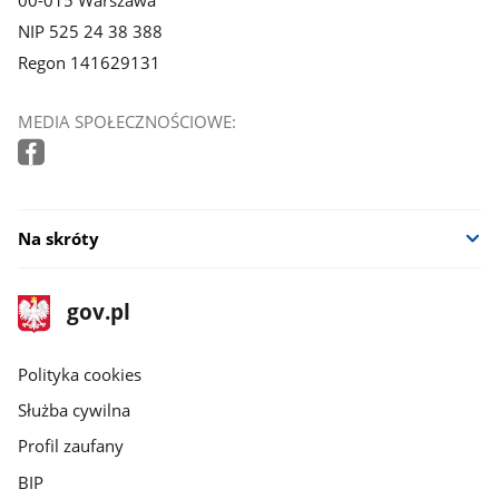
NIP 525 24 38 388
Regon 141629131
MEDIA SPOŁECZNOŚCIOWE:
Na skróty
stopka
Strona
gov.pl
gov.pl
główna
gov.pl
Polityka cookies
Służba cywilna
Profil zaufany
BIP