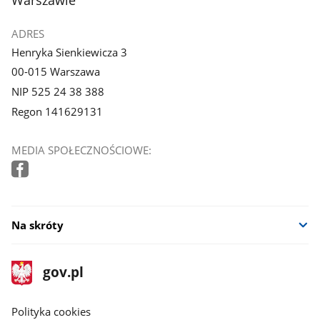
ADRES
Henryka Sienkiewicza 3
00-015 Warszawa
NIP 525 24 38 388
Regon 141629131
MEDIA SPOŁECZNOŚCIOWE:
Na skróty
stopka
Strona
gov.pl
gov.pl
główna
gov.pl
Polityka cookies