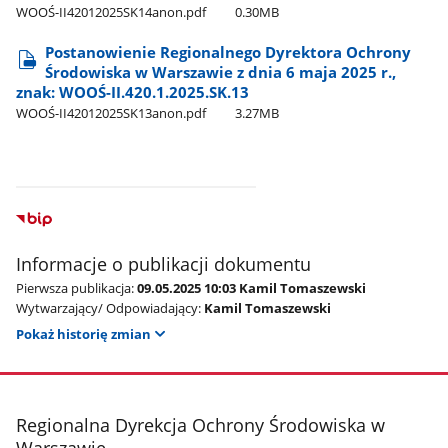
WOOŚ-II42012025SK14anon.pdf
0.30MB
Postanowienie Regionalnego Dyrektora Ochrony
Środowiska w Warszawie z dnia 6 maja 2025 r.,
znak: WOOŚ-II.420.1.2025.SK.13
WOOŚ-II42012025SK13anon.pdf
3.27MB
Informacje o publikacji dokumentu
Pierwsza publikacja:
09.05.2025 10:03 Kamil Tomaszewski
Wytwarzający/ Odpowiadający:
Kamil Tomaszewski
Pokaż historię zmian
stopka
Regionalna Dyrekcja Ochrony Środowiska w
Warszawie