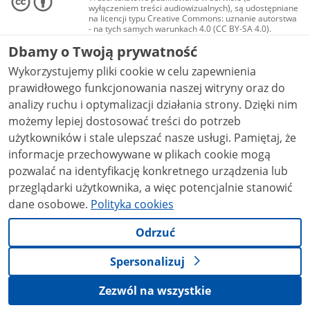
wyłączeniem treści audiowizualnych), są udostępniane
na licencji typu Creative Commons: uznanie autorstwa
- na tych samych warunkach 4.0 (CC BY-SA 4.0).
Materiały audiowizualne, w tym zdjęcia, materiały
Dbamy o Twoją prywatność
audio i wideo, są udostępniane na licencji typu
Creative Commons: uznanie autorstwa użycie
Wykorzystujemy pliki cookie w celu zapewnienia
niekomercyjne - bez utworów zależnych 4.0 (CC BY-
NC-ND 4.0), o ile nie jest to stwierdzone inaczej.
prawidłowego funkcjonowania naszej witryny oraz do
analizy ruchu i optymalizacji działania strony. Dzięki nim
możemy lepiej dostosować treści do potrzeb
użytkowników i stale ulepszać nasze usługi. Pamiętaj, że
informacje przechowywane w plikach cookie mogą
pozwalać na identyfikację konkretnego urządzenia lub
przeglądarki użytkownika, a więc potencjalnie stanowić
dane osobowe.
Polityka cookies
Odrzuć
Spersonalizuj
Zezwól na wszystkie