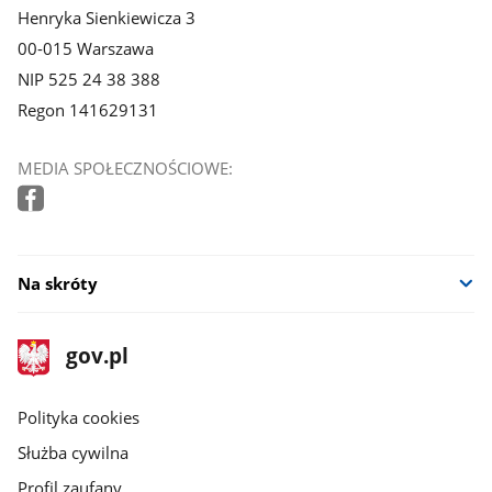
Henryka Sienkiewicza 3
00-015 Warszawa
NIP 525 24 38 388
Regon 141629131
MEDIA SPOŁECZNOŚCIOWE:
Na skróty
stopka
Strona
gov.pl
gov.pl
główna
gov.pl
Polityka cookies
Służba cywilna
Profil zaufany