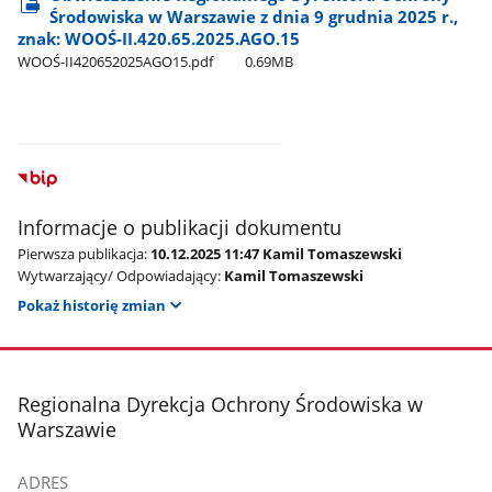
Środowiska w Warszawie z dnia 9 grudnia 2025 r.,
znak: WOOŚ-II.420.65.2025.AGO.15
WOOŚ-II420652025AGO15.pdf
0.69MB
Informacje o publikacji dokumentu
Pierwsza publikacja:
10.12.2025 11:47 Kamil Tomaszewski
Wytwarzający/ Odpowiadający:
Kamil Tomaszewski
Pokaż historię zmian
stopka
Regionalna Dyrekcja Ochrony Środowiska w
Warszawie
ADRES