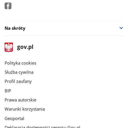
Na skróty
stopka
Strona
gov.pl
gov.pl
główna
gov.pl
Polityka cookies
Służba cywilna
Profil zaufany
BIP
Prawa autorskie
Warunki korzystania
Geoportal
Deklaracja dostępności serwisu Gov.pl