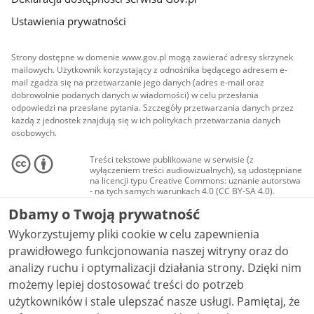
Ustawienia prywatności
Strony dostępne w domenie www.gov.pl mogą zawierać adresy skrzynek
mailowych. Użytkownik korzystający z odnośnika będącego adresem e-
mail zgadza się na przetwarzanie jego danych (adres e-mail oraz
dobrowolnie podanych danych w wiadomości) w celu przesłania
odpowiedzi na przesłane pytania. Szczegóły przetwarzania danych przez
każdą z jednostek znajdują się w ich politykach przetwarzania danych
osobowych.
Treści tekstowe publikowane w serwisie (z
wyłączeniem treści audiowizualnych), są udostępniane
na licencji typu Creative Commons: uznanie autorstwa
- na tych samych warunkach 4.0 (CC BY-SA 4.0).
Materiały audiowizualne, w tym zdjęcia, materiały
Dbamy o Twoją prywatność
audio i wideo, są udostępniane na licencji typu
Creative Commons: uznanie autorstwa użycie
Wykorzystujemy pliki cookie w celu zapewnienia
niekomercyjne - bez utworów zależnych 4.0 (CC BY-
NC-ND 4.0), o ile nie jest to stwierdzone inaczej.
prawidłowego funkcjonowania naszej witryny oraz do
analizy ruchu i optymalizacji działania strony. Dzięki nim
możemy lepiej dostosować treści do potrzeb
użytkowników i stale ulepszać nasze usługi. Pamiętaj, że