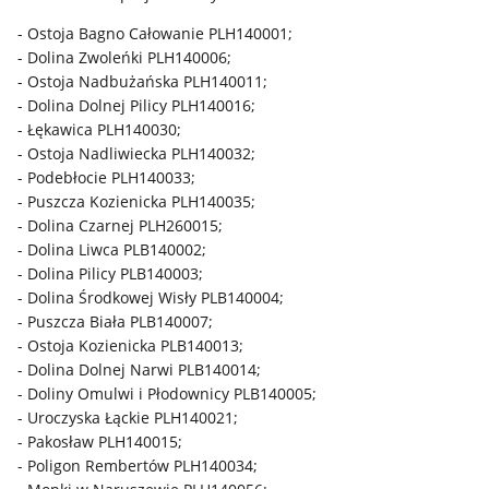
- Ostoja Bagno Całowanie PLH140001;
- Dolina Zwoleńki PLH140006;
- Ostoja Nadbużańska PLH140011;
- Dolina Dolnej Pilicy PLH140016;
- Łękawica PLH140030;
- Ostoja Nadliwiecka PLH140032;
- Podebłocie PLH140033;
- Puszcza Kozienicka PLH140035;
- Dolina Czarnej PLH260015;
- Dolina Liwca PLB140002;
- Dolina Pilicy PLB140003;
- Dolina Środkowej Wisły PLB140004;
- Puszcza Biała PLB140007;
- Ostoja Kozienicka PLB140013;
- Dolina Dolnej Narwi PLB140014;
- Doliny Omulwi i Płodownicy PLB140005;
- Uroczyska Łąckie PLH140021;
- Pakosław PLH140015;
- Poligon Rembertów PLH140034;