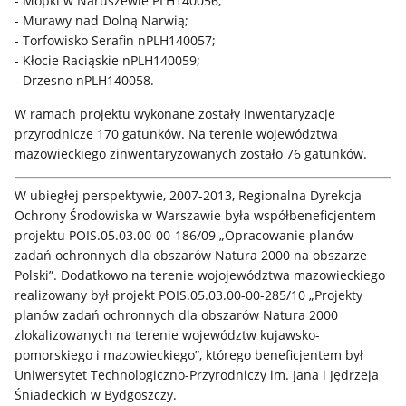
- Mopki w Naruszewie PLH140056;
- Murawy nad Dolną Narwią;
- Torfowisko Serafin nPLH140057;
- Kłocie Raciąskie nPLH140059;
- Drzesno nPLH140058.
W ramach projektu wykonane zostały inwentaryzacje
przyrodnicze 170 gatunków. Na terenie województwa
mazowieckiego zinwentaryzowanych zostało 76 gatunków.
W ubiegłej perspektywie, 2007-2013, Regionalna Dyrekcja
Ochrony Środowiska w Warszawie była współbeneficjentem
projektu POIS.05.03.00-00-186/09 „Opracowanie planów
zadań ochronnych dla obszarów Natura 2000 na obszarze
Polski”. Dodatkowo na terenie wojojewództwa mazowieckiego
realizowany był projekt POIS.05.03.00-00-285/10 „Projekty
planów zadań ochronnych dla obszarów Natura 2000
zlokalizowanych na terenie województw kujawsko-
pomorskiego i mazowieckiego”, którego beneficjentem był
Uniwersytet Technologiczno-Przyrodniczy im. Jana i Jędrzeja
Śniadeckich w Bydgoszczy.