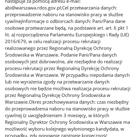
następuje za pomocą adresu e-mail:
abi@warszawa.rdos.gov.pl;Cel przetwarzania danych:
przeprowadzenie naboru na stanowisko pracy w służbie
cywilnejInformacje o odbiorcach danych: Pani/Pana dane
osobowe przetwarzane będą, na podstawie art. art. 6 pkt 1
lit. a) rozporządzenia Parlamentu Europejskiego i Rady (UE)
2016/679, w celu realizacji procesu rekrutacji
realizowanego przez Regionalną Dyrekcję Ochrony
Środowiska w Warszawie. Podanie Pani/Pana danych
osobowych jest dobrowolne, ale niezbędne do realizacji
procesu rekrutacji przez Regionalną Dyrekcję Ochrony
Środowiska w Warszawie. W przypadku niepodania danych
lub nie wyrażenia zgody na przetwarzanie danych
osobowych nie będzie możliwa realizacja procesu rekrutacji
przez Regionalną Dyrekcję Ochrony Środowiska w
Warszawie.Okres przechowywania danych: czas niezbędny
do przeprowadzenia naboru na stanowisko pracy w służbie
cywilnej (z uwzględnieniem 3 miesięcy, w których
Regionalny Dyrektor Ochrony Środowiska w Warszawie ma
możliwość wyboru kolejnego wyłonionego kandydata, w
przypadku, gdy ponownie zaistnieje konieczność