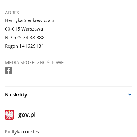
ADRES
Henryka Sienkiewicza 3
00-015 Warszawa
NIP 525 24 38 388
Regon 141629131
MEDIA SPOŁECZNOŚCIOWE:
Na skróty
stopka
Strona
gov.pl
gov.pl
główna
gov.pl
Polityka cookies