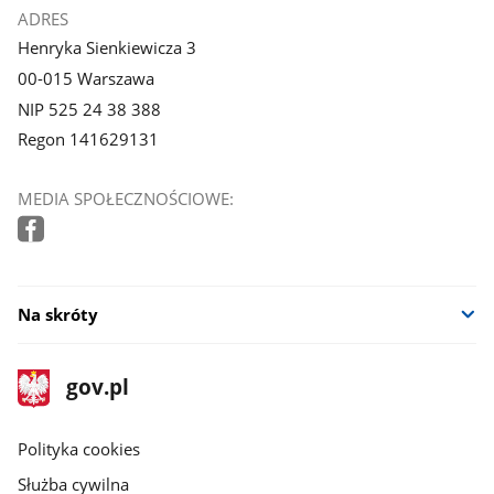
ADRES
Henryka Sienkiewicza 3
00-015 Warszawa
NIP 525 24 38 388
Regon 141629131
MEDIA SPOŁECZNOŚCIOWE:
Na skróty
stopka
Strona
gov.pl
gov.pl
główna
gov.pl
Polityka cookies
Służba cywilna