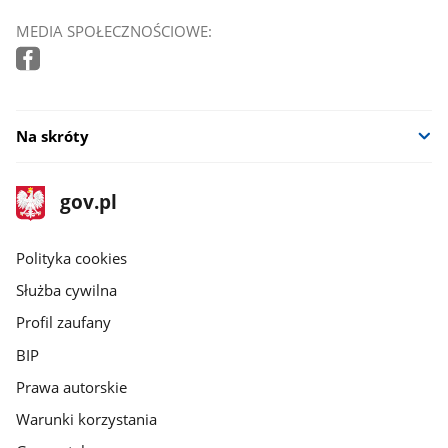
MEDIA SPOŁECZNOŚCIOWE:
Na skróty
stopka
Strona
gov.pl
gov.pl
główna
gov.pl
Polityka cookies
Służba cywilna
Profil zaufany
BIP
Prawa autorskie
Warunki korzystania