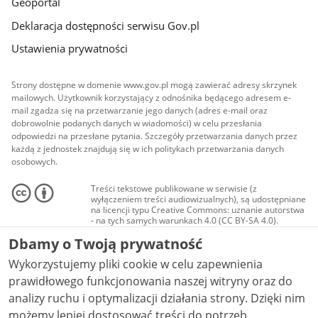
Geoportal
Deklaracja dostępności serwisu Gov.pl
Ustawienia prywatności
Strony dostępne w domenie www.gov.pl mogą zawierać adresy skrzynek
mailowych. Użytkownik korzystający z odnośnika będącego adresem e-
mail zgadza się na przetwarzanie jego danych (adres e-mail oraz
dobrowolnie podanych danych w wiadomości) w celu przesłania
odpowiedzi na przesłane pytania. Szczegóły przetwarzania danych przez
każdą z jednostek znajdują się w ich politykach przetwarzania danych
osobowych.
Treści tekstowe publikowane w serwisie (z
wyłączeniem treści audiowizualnych), są udostępniane
na licencji typu Creative Commons: uznanie autorstwa
- na tych samych warunkach 4.0 (CC BY-SA 4.0).
Materiały audiowizualne, w tym zdjęcia, materiały
Dbamy o Twoją prywatność
audio i wideo, są udostępniane na licencji typu
Creative Commons: uznanie autorstwa użycie
Wykorzystujemy pliki cookie w celu zapewnienia
niekomercyjne - bez utworów zależnych 4.0 (CC BY-
NC-ND 4.0), o ile nie jest to stwierdzone inaczej.
prawidłowego funkcjonowania naszej witryny oraz do
analizy ruchu i optymalizacji działania strony. Dzięki nim
możemy lepiej dostosować treści do potrzeb