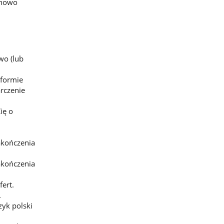
chowo
wo (lub
 formie
rczenie
ię o
akończenia
akończenia
ert.
.
yk polski