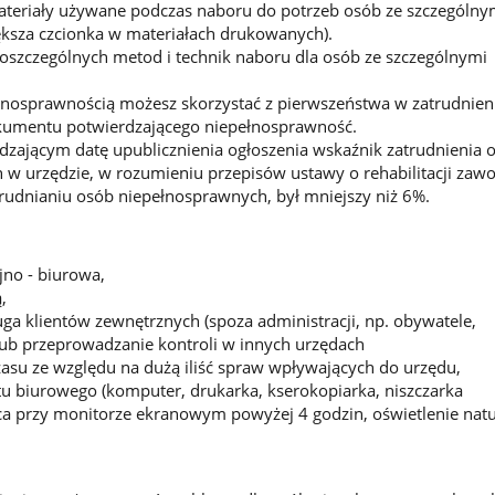
eriały używane podczas naboru do potrzeb osób ze szczególny
ksza czcionka w materiałach drukowanych).
oszczególnych metod i technik naboru dla osób ze szczególnymi
łnosprawnością możesz skorzystać z pierwszeństwa w zatrudnieni
umentu potwierdzającego niepełnosprawność.
zającym datę upublicznienia ogłoszenia wskaźnik zatrudnienia 
w urzędzie, w rozumieniu przepisów ustawy o rehabilitacji zaw
trudnianiu osób niepełnosprawnych, był mniejszy niż 6%.
jno - biurowa,
,
a klientów zewnętrznych (spoza administracji, np. obywatele,
lub przeprowadzanie kontroli w innych urzędach
zasu ze względu na dużą iliść spraw wpływających do urzędu,
u biurowego (komputer, drukarka, kserokopiarka, niszczarka
a przy monitorze ekranowym powyżej 4 godzin, oświetlenie natu