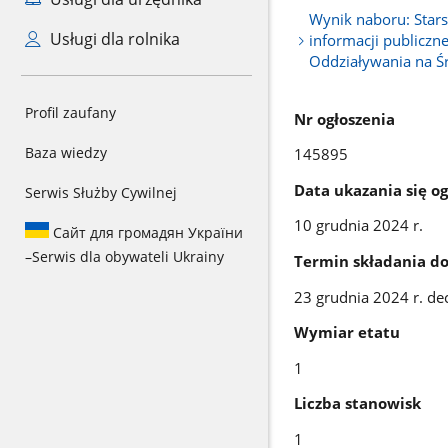
Wynik naboru: Stars
Usługi dla rolnika
informacji publiczn
Oddziaływania na Ś
Profil zaufany
Nr ogłoszenia
Baza wiedzy
145895
Data ukazania się og
Serwis Służby Cywilnej
10 grudnia 2024 r.
Сайт для громадян України
–
Serwis dla obywateli Ukrainy
Termin składania 
23 grudnia 2024 r. d
Wymiar etatu
1
Liczba stanowisk
1