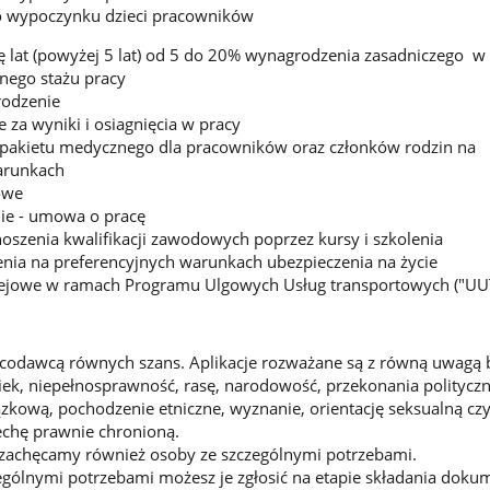
 wypoczynku dzieci pracowników
 lat (powyżej 5 lat) od 5 do 20% wynagrodzenia zasadniczego w 
ego stażu pracy
rodzenie
za wyniki i osiagnięcia w pracy
pakietu medycznego dla pracowników oraz członków rodzin na
arunkach
owe
nie - umowa o pracę
szenia kwalifikacji zawodowych poprzez kursy i szkolenia
nia na preferencyjnych warunkach ubezpieczenia na życie
kolejowe w ramach Programu Ulgowych Usług transportowych ("UU
acodawcą równych szans. Aplikacje rozważane są z równą uwagą 
iek, niepełnosprawność, rasę, narodowość, przekonania polityczn
zkową, pochodzenie etniczne, wyznanie, orientację seksualną czy
echę prawnie chronioną.
 zachęcamy również osoby ze szczególnymi potrzebami.
ególnymi potrzebami możesz je zgłosić na etapie składania dok