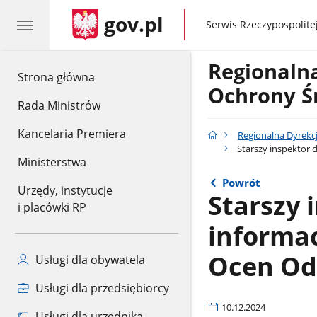
gov.pl
gov.pl
Serwis Rzeczypospolitej
Regionaln
gov.pl
Strona główna
Ochrony Ś
Rada Ministrów
Kancelaria Premiera
Regionalna Dyrekc
Starszy inspektor 
Ministerstwa
Powrót
Urzędy, instytucje
Starszy 
i placówki RP
informac
Ocen Od
Usługi dla obywatela
Usługi dla przedsiębiorcy
10.12.2024
Usługi dla urzędnika