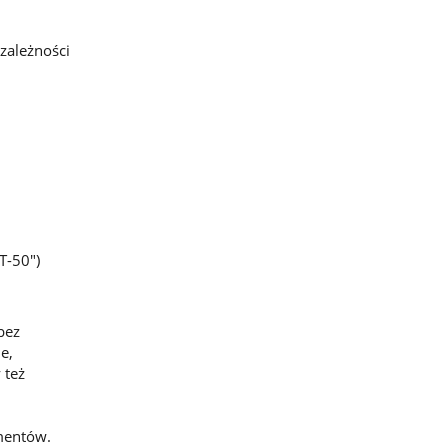
zależności
T-50")
bez
e,
 też
umentów.