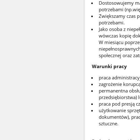
Dostosowujemy mat
potrzebami (np.wię
Zwiększamy czas p
potrzebami.
Jako osoba z niepe
wówczas kopię dok
W miesiącu poprzed
niepełnosprawnych 
społecznej oraz za
Warunki pracy
praca administracy
zagrożenie korupcą
permanentna obsług
przedsiębiorstwa) 
praca pod presją c
użytkowanie sprzęt
dokumentów), prac
sztuczne.