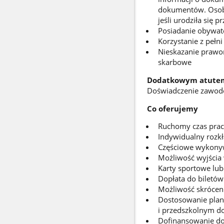
dokumentów. Osoba 
jeśli urodziła się p
Posiadanie obywat
Korzystanie z pełn
Nieskazanie prawo
skarbowe
Dodatkowym atutem
Doświadczenie zawodow
Co oferujemy
Ruchomy czas pra
Indywidualny rozkł
Częściowe wykonywa
Możliwość wyjścia 
Karty sportowe lub
Dopłata do biletów
Możliwość skróceni
Dostosowanie plan
i przedszkolnym do
Dofinansowanie d