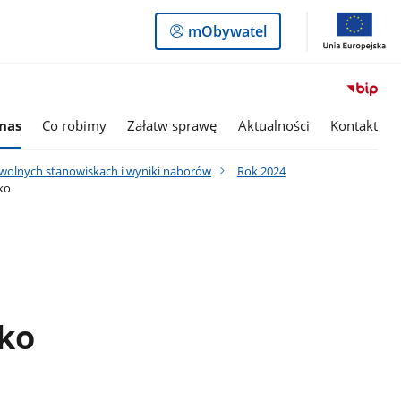
Logowanie
mObywatel
do
panelu
nas
Co robimy
Załatw sprawę
Aktualności
Kontakt
 wolnych stanowiskach i wyniki naborów
Rok 2024
sko
ko