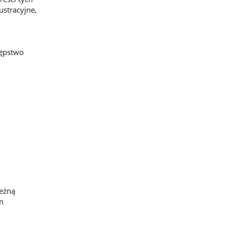
stracyjne,
tępstwo
leżną
m