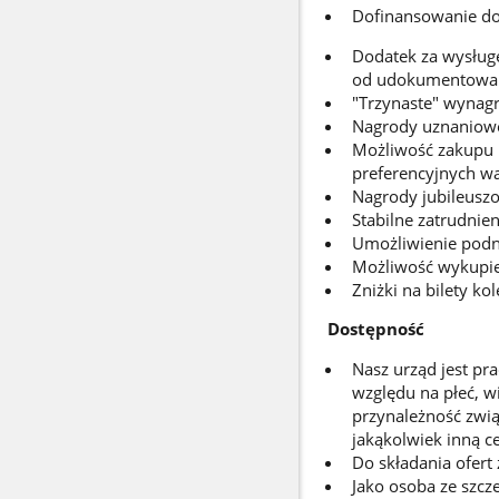
Dofinansowanie do
Dodatek za wysługę
od udokumentowan
"Trzynaste" wynag
Nagrody uznaniowe 
Możliwość zakupu 
preferencyjnych w
Nagrody jubileusz
Stabilne zatrudnie
Umożliwienie podno
Możliwość wykupie
Zniżki na bilety 
Dostępność
Nasz urząd jest pr
względu na płeć, w
przynależność zwią
jakąkolwiek inną c
Do składania ofert
Jako osoba ze szcz