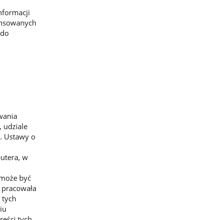
nformacji
ansowanych
 do
wania
 udziale
. Ustawy o
utera, w
 może być
. pracowała
 tych
iu
eści tych