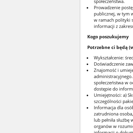
społeczeństwa.
Prowadzenie postę
publicznej, w tym
w ramach polityki 
informacji z zakre
Kogo poszukujemy
Potrzebne ci będą 
Wykształcenie: śre
Doświadczenie zaw
Znajomość i umiej
administracyjnego.
społeczeństwa w o
dostępie do informa
Umiejętności: a) S
szczególności pakie
Informacja dla osó
zatrudniona osoba,
lub pełniła służbę
organów w rozumien
informacji o dokum