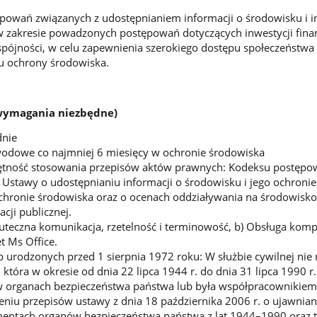
powań związanych z udostępnianiem informacji o środowisku i i
 w zakresie powadzonych postępowań dotyczących inwestycji fin
spójności, w celu zapewnienia szerokiego dostępu społeczeństwa
su ochrony środowiska.
(wymagania niezbędne)
dnie
odowe co najmniej 6 miesięcy w ochronie środowiska
ętność stosowania przepisów aktów prawnych: Kodeksu postępo
 Ustawy o udostępnianiu informacji o środowisku i jego ochronie,
chronie środowiska oraz o ocenach oddziaływania na środowisko
cji publicznej.
kuteczna komunikacja, rzetelność i terminowość, b) Obsługa komp
t Ms Office.
b urodzonych przed 1 sierpnia 1972 roku: W służbie cywilnej nie
 która w okresie od dnia 22 lipca 1944 r. do dnia 31 lipca 1990 r
 w organach bezpieczeństwa państwa lub była współpracownikiem
iu przepisów ustawy z dnia 18 października 2006 r. o ujawnian
entach organów bezpieczeństwa państwa z lat 1944–1990 oraz tr