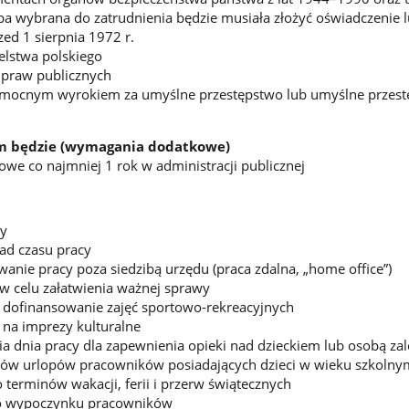
wybrana do zatrudnienia będzie musiała złożyć oświadczenie lu
rzed 1 sierpnia 1972 r.
elstwa polskiego
i praw publicznych
mocnym wyrokiem za umyślne przestępstwo lub umyślne przes
 będzie (wymagania dodatkowe)
e co najmniej 1 rok w administracji publicznej
cy
ad czasu pracy
nie pracy poza siedzibą urzędu (praca zdalna, „home office”)
w celu załatwienia ważnej sprawy
 dofinansowanie zajęć sportowo-rekreacyjnych
 na imprezy kulturalne
a dnia pracy dla zapewnienia opieki nad dzieckiem lub osobą za
ów urlopów pracowników posiadających dzieci w wieku szkolny
 terminów wakacji, ferii i przerw świątecznych
o wypoczynku pracowników