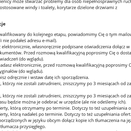
ienicy może stwarzać problemy dla osób niepełnosprawnych ru
ostosowane windy i toalety, korytarze dzielone drzwiami z
cje
akwalifikowany do kolejnego etapu, powiadomimy Cię o tym mailo
li nie podałeś adresu e-mail).
sz elektronicznie, własnoręcznie podpisane oświadczenia dołącz w
umentów. Przed rozmową kwalifikacyjną poprosimy Cię o dosta
wiadczeń (do wglądu).
ładasz elektronicznie, przed rozmową kwalifikacyjną poprosimy C
ryginałów (do wglądu).
sz odręcznie i wstaw datę ich sporządzenia.
 którzy nie zostali zatrudnieni, zniszczymy po 3 miesiącach od z
 którzy nie zostali zatrudnieni, zniszczymy po 3 miesiącach od z
asu będzie można je odebrać w urzędzie (ale nie odeślemy ich).
erty, którą otrzymamy po terminie. Dotyczy to też uzupełniania of
rty, którą nadałeś po terminie. Dotyczy to też uzupełniania ofert
rządzonych w języku obcym dołącz kopie ich tłumaczenia na jęz
tłumacza przysięgłego.