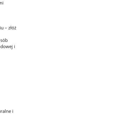
mi
u – złóż
osób
odowej i
ralne i