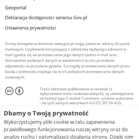
Geoportal
Deklaracja dostępności serwisu Gov.pl
Ustawienia prywatności
Strony dostępne w domenie www.gov.pl mogą zawierać adresy skrzynek
mailowych. Użytkownik korzystający z odnośnika będącego adresem e-
mail zgadza się na przetwarzanie jego danych (adres e-mail oraz
dobrowolnie podanych danych w wiadomości) w celu przesłania
odpowiedzi na przesłane pytania. Szczegóły przetwarzania danych przez
każdą z jednostek znajdują się w ich politykach przetwarzania danych
osobowych.
Treści tekstowe publikowane w serwisie (z
wyłączeniem treści audiowizualnych), są udostępniane
na licencji typu Creative Commons: uznanie autorstwa
- na tych samych warunkach 4.0 (CC BY-SA 4.0).
Materiały audiowizualne, w tym zdjęcia, materiały
Dbamy o Twoją prywatność
audio i wideo, są udostępniane na licencji typu
Creative Commons: uznanie autorstwa użycie
Wykorzystujemy pliki cookie w celu zapewnienia
niekomercyjne - bez utworów zależnych 4.0 (CC BY-
NC-ND 4.0), o ile nie jest to stwierdzone inaczej.
prawidłowego funkcjonowania naszej witryny oraz do
analizy ruchu i optymalizacji działania strony. Dzięki nim