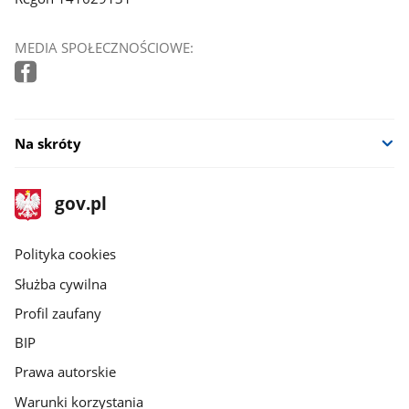
MEDIA SPOŁECZNOŚCIOWE:
Na skróty
stopka
Strona
gov.pl
gov.pl
główna
gov.pl
Polityka cookies
Służba cywilna
Profil zaufany
BIP
Prawa autorskie
Warunki korzystania