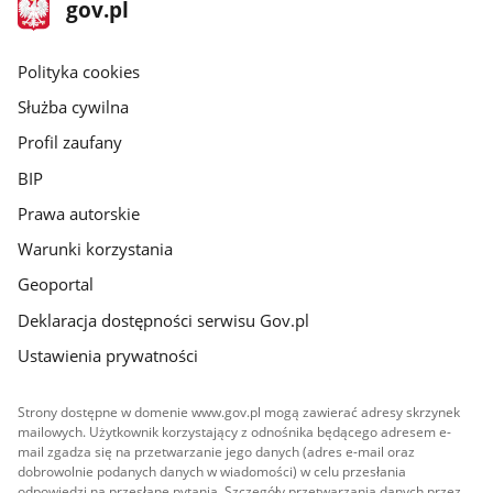
stopka
Strona
gov.pl
gov.pl
główna
gov.pl
Polityka cookies
Służba cywilna
Profil zaufany
BIP
Prawa autorskie
Warunki korzystania
Geoportal
Deklaracja dostępności serwisu Gov.pl
Ustawienia prywatności
Strony dostępne w domenie www.gov.pl mogą zawierać adresy skrzynek
mailowych. Użytkownik korzystający z odnośnika będącego adresem e-
mail zgadza się na przetwarzanie jego danych (adres e-mail oraz
dobrowolnie podanych danych w wiadomości) w celu przesłania
odpowiedzi na przesłane pytania. Szczegóły przetwarzania danych przez