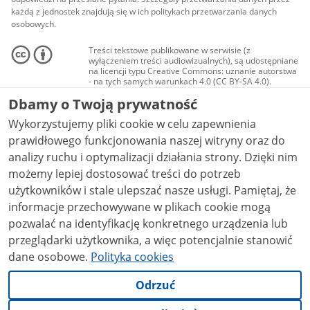
każdą z jednostek znajdują się w ich politykach przetwarzania danych
osobowych.
Treści tekstowe publikowane w serwisie (z
wyłączeniem treści audiowizualnych), są udostępniane
na licencji typu Creative Commons: uznanie autorstwa
- na tych samych warunkach 4.0 (CC BY-SA 4.0).
Materiały audiowizualne, w tym zdjęcia, materiały
Dbamy o Twoją prywatność
audio i wideo, są udostępniane na licencji typu
Creative Commons: uznanie autorstwa użycie
Wykorzystujemy pliki cookie w celu zapewnienia
niekomercyjne - bez utworów zależnych 4.0 (CC BY-
NC-ND 4.0), o ile nie jest to stwierdzone inaczej.
prawidłowego funkcjonowania naszej witryny oraz do
analizy ruchu i optymalizacji działania strony. Dzięki nim
możemy lepiej dostosować treści do potrzeb
użytkowników i stale ulepszać nasze usługi. Pamiętaj, że
informacje przechowywane w plikach cookie mogą
pozwalać na identyfikację konkretnego urządzenia lub
przeglądarki użytkownika, a więc potencjalnie stanowić
dane osobowe.
Polityka cookies
Odrzuć