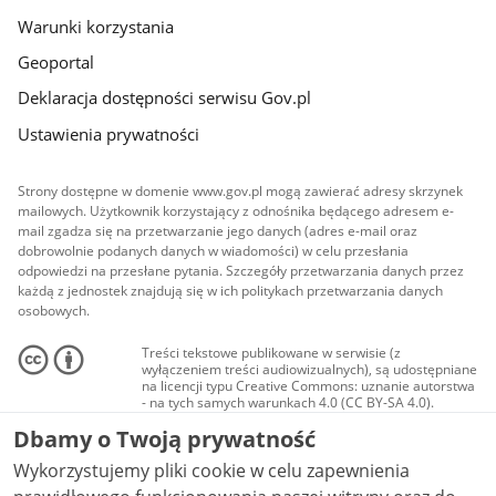
Warunki korzystania
Geoportal
Deklaracja dostępności serwisu Gov.pl
Ustawienia prywatności
Strony dostępne w domenie www.gov.pl mogą zawierać adresy skrzynek
mailowych. Użytkownik korzystający z odnośnika będącego adresem e-
mail zgadza się na przetwarzanie jego danych (adres e-mail oraz
dobrowolnie podanych danych w wiadomości) w celu przesłania
odpowiedzi na przesłane pytania. Szczegóły przetwarzania danych przez
każdą z jednostek znajdują się w ich politykach przetwarzania danych
osobowych.
Treści tekstowe publikowane w serwisie (z
wyłączeniem treści audiowizualnych), są udostępniane
na licencji typu Creative Commons: uznanie autorstwa
- na tych samych warunkach 4.0 (CC BY-SA 4.0).
Materiały audiowizualne, w tym zdjęcia, materiały
Dbamy o Twoją prywatność
audio i wideo, są udostępniane na licencji typu
Creative Commons: uznanie autorstwa użycie
Wykorzystujemy pliki cookie w celu zapewnienia
niekomercyjne - bez utworów zależnych 4.0 (CC BY-
NC-ND 4.0), o ile nie jest to stwierdzone inaczej.