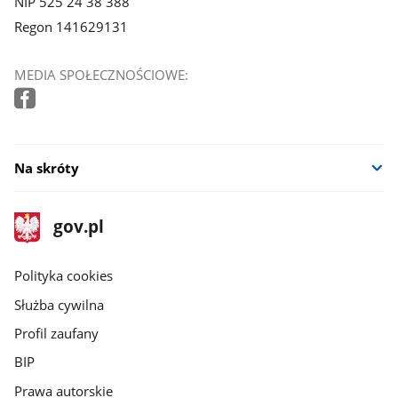
NIP 525 24 38 388
Regon 141629131
MEDIA SPOŁECZNOŚCIOWE:
Na skróty
stopka
Strona
gov.pl
gov.pl
główna
gov.pl
Polityka cookies
Służba cywilna
Profil zaufany
BIP
Prawa autorskie