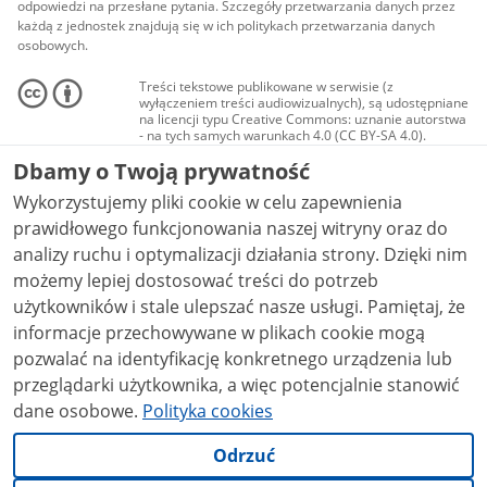
odpowiedzi na przesłane pytania. Szczegóły przetwarzania danych przez
każdą z jednostek znajdują się w ich politykach przetwarzania danych
osobowych.
Treści tekstowe publikowane w serwisie (z
wyłączeniem treści audiowizualnych), są udostępniane
na licencji typu Creative Commons: uznanie autorstwa
- na tych samych warunkach 4.0 (CC BY-SA 4.0).
Materiały audiowizualne, w tym zdjęcia, materiały
Dbamy o Twoją prywatność
audio i wideo, są udostępniane na licencji typu
Creative Commons: uznanie autorstwa użycie
Wykorzystujemy pliki cookie w celu zapewnienia
niekomercyjne - bez utworów zależnych 4.0 (CC BY-
NC-ND 4.0), o ile nie jest to stwierdzone inaczej.
prawidłowego funkcjonowania naszej witryny oraz do
analizy ruchu i optymalizacji działania strony. Dzięki nim
możemy lepiej dostosować treści do potrzeb
użytkowników i stale ulepszać nasze usługi. Pamiętaj, że
informacje przechowywane w plikach cookie mogą
pozwalać na identyfikację konkretnego urządzenia lub
przeglądarki użytkownika, a więc potencjalnie stanowić
dane osobowe.
Polityka cookies
Odrzuć