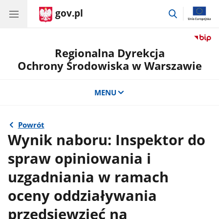
gov.pl
przejdź
do
wyszukiwar
Regionalna Dyrekcja
Ochrony Środowiska w Warszawie
MENU
Powrót
Wynik naboru: Inspektor do
spraw opiniowania i
uzgadniania w ramach
oceny oddziaływania
przedsięwzięć na