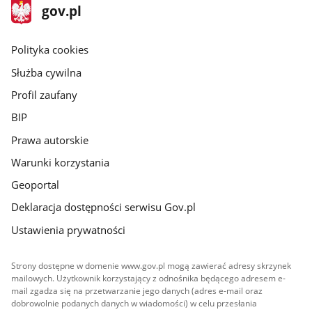
stopka
Strona
gov.pl
gov.pl
główna
gov.pl
Polityka cookies
Służba cywilna
Profil zaufany
BIP
Prawa autorskie
Warunki korzystania
Geoportal
Deklaracja dostępności serwisu Gov.pl
Ustawienia prywatności
Strony dostępne w domenie www.gov.pl mogą zawierać adresy skrzynek
mailowych. Użytkownik korzystający z odnośnika będącego adresem e-
mail zgadza się na przetwarzanie jego danych (adres e-mail oraz
dobrowolnie podanych danych w wiadomości) w celu przesłania