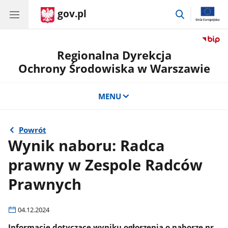
gov.pl
przejdź
do
wyszukiwar
Regionalna Dyrekcja
Ochrony Środowiska w Warszawie
MENU
Powrót
Wynik naboru: Radca
prawny w Zespole Radców
Prawnych
04.12.2024
Informacje dotyczące wyniku ogłoszenia o naborze nr