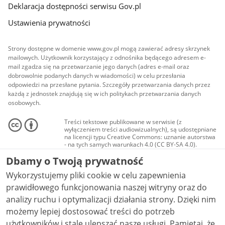
Deklaracja dostępności serwisu Gov.pl
Ustawienia prywatności
Strony dostępne w domenie www.gov.pl mogą zawierać adresy skrzynek
mailowych. Użytkownik korzystający z odnośnika będącego adresem e-
mail zgadza się na przetwarzanie jego danych (adres e-mail oraz
dobrowolnie podanych danych w wiadomości) w celu przesłania
odpowiedzi na przesłane pytania. Szczegóły przetwarzania danych przez
każdą z jednostek znajdują się w ich politykach przetwarzania danych
osobowych.
Treści tekstowe publikowane w serwisie (z
wyłączeniem treści audiowizualnych), są udostępniane
na licencji typu Creative Commons: uznanie autorstwa
- na tych samych warunkach 4.0 (CC BY-SA 4.0).
Materiały audiowizualne, w tym zdjęcia, materiały
Dbamy o Twoją prywatność
audio i wideo, są udostępniane na licencji typu
Creative Commons: uznanie autorstwa użycie
Wykorzystujemy pliki cookie w celu zapewnienia
niekomercyjne - bez utworów zależnych 4.0 (CC BY-
NC-ND 4.0), o ile nie jest to stwierdzone inaczej.
prawidłowego funkcjonowania naszej witryny oraz do
analizy ruchu i optymalizacji działania strony. Dzięki nim
możemy lepiej dostosować treści do potrzeb
użytkowników i stale ulepszać nasze usługi. Pamiętaj, że