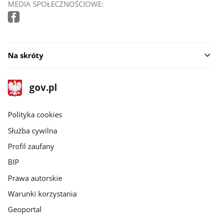
MEDIA SPOŁECZNOŚCIOWE:
Na skróty
stopka
Strona
gov.pl
gov.pl
główna
gov.pl
Polityka cookies
Służba cywilna
Profil zaufany
BIP
Prawa autorskie
Warunki korzystania
Geoportal