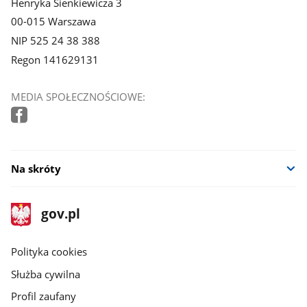
Henryka Sienkiewicza 3
00-015 Warszawa
NIP 525 24 38 388
Regon 141629131
MEDIA SPOŁECZNOŚCIOWE:
Na skróty
stopka
Strona
gov.pl
gov.pl
główna
gov.pl
Polityka cookies
Służba cywilna
Profil zaufany