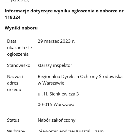
16.05.2023
Informacje dotyczące wyniku ogłoszenia o naborze nr
118324
Wyniki naboru
Data
29 marzec 2023 r.
ukazania się
ogłoszenia
Stanowisko
starszy inspektor
Nazwa i
Regionalna Dyrekcja Ochrony Środowiska
adres
w Warszawie
urzędu
ul. H. Sienkiewicza 3
00-015 Warszawa
Status
Nabór zakończony
Wybrany
Sławomir Andrzej Kusztal zam.