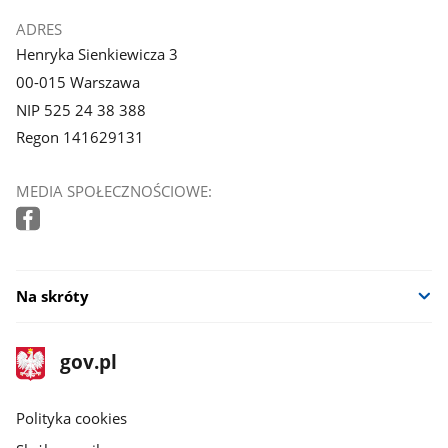
ADRES
Henryka Sienkiewicza 3
00-015 Warszawa
NIP 525 24 38 388
Regon 141629131
MEDIA SPOŁECZNOŚCIOWE:
Na skróty
stopka
Strona
gov.pl
gov.pl
główna
gov.pl
Polityka cookies