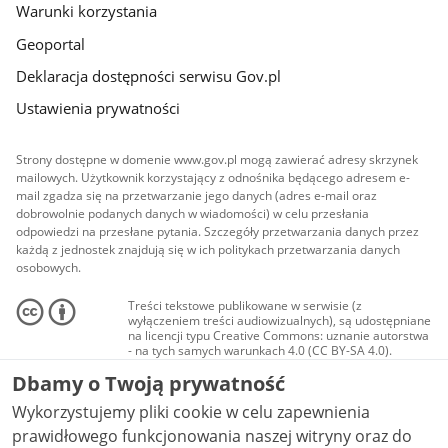
Warunki korzystania
Geoportal
Deklaracja dostępności serwisu Gov.pl
Ustawienia prywatności
Strony dostępne w domenie www.gov.pl mogą zawierać adresy skrzynek
mailowych. Użytkownik korzystający z odnośnika będącego adresem e-
mail zgadza się na przetwarzanie jego danych (adres e-mail oraz
dobrowolnie podanych danych w wiadomości) w celu przesłania
odpowiedzi na przesłane pytania. Szczegóły przetwarzania danych przez
każdą z jednostek znajdują się w ich politykach przetwarzania danych
osobowych.
Treści tekstowe publikowane w serwisie (z
wyłączeniem treści audiowizualnych), są udostępniane
na licencji typu Creative Commons: uznanie autorstwa
- na tych samych warunkach 4.0 (CC BY-SA 4.0).
Materiały audiowizualne, w tym zdjęcia, materiały
Dbamy o Twoją prywatność
audio i wideo, są udostępniane na licencji typu
Creative Commons: uznanie autorstwa użycie
Wykorzystujemy pliki cookie w celu zapewnienia
niekomercyjne - bez utworów zależnych 4.0 (CC BY-
NC-ND 4.0), o ile nie jest to stwierdzone inaczej.
prawidłowego funkcjonowania naszej witryny oraz do