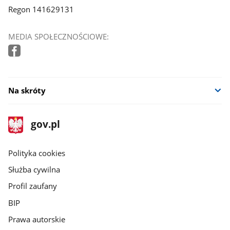
Regon 141629131
MEDIA SPOŁECZNOŚCIOWE:
Na skróty
stopka
Strona
gov.pl
gov.pl
główna
gov.pl
Polityka cookies
Służba cywilna
Profil zaufany
BIP
Prawa autorskie