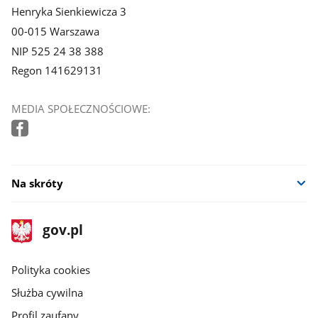
Henryka Sienkiewicza 3
00-015 Warszawa
NIP 525 24 38 388
Regon 141629131
MEDIA SPOŁECZNOŚCIOWE:
Na skróty
stopka
Strona
gov.pl
gov.pl
główna
gov.pl
Polityka cookies
Służba cywilna
Profil zaufany