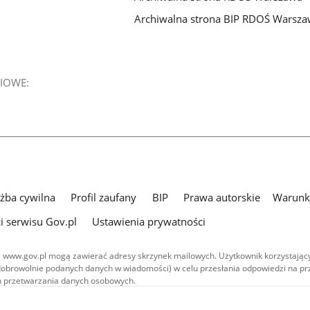
Archiwalna strona BIP RDOŚ Warsz
IOWE:
użba cywilna
Profil zaufany
BIP
Prawa autorskie
Warunki
i serwisu Gov.pl
Ustawienia prywatności
 www.gov.pl mogą zawierać adresy skrzynek mailowych. Użytkownik korzystający
dobrowolnie podanych danych w wiadomości) w celu przesłania odpowiedzi na prz
ach przetwarzania danych osobowych.
we publikowane w serwisie (z wyłączeniem treści audiowizualnych), są