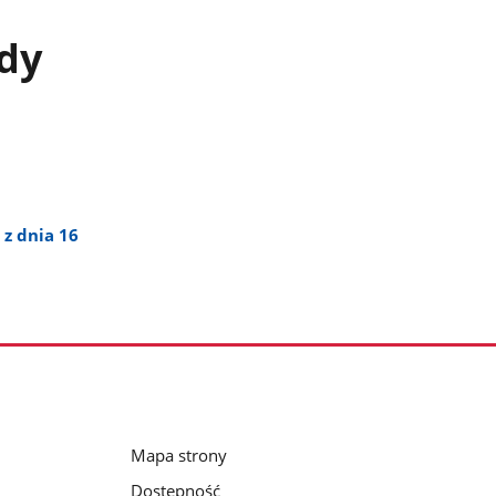
dy
z dnia 16
Mapa strony
Dostępność