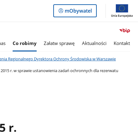
Logowanie
mObywatel
do
panelu
nas
Co robimy
Załatw sprawę
Aktualności
Kontakt
enia Regionalnego Dyrektora Ochrony Środowiska w Warszawie
 2015 r. w sprawie ustanowienia zadań ochronnych dla rezerwatu
 r.