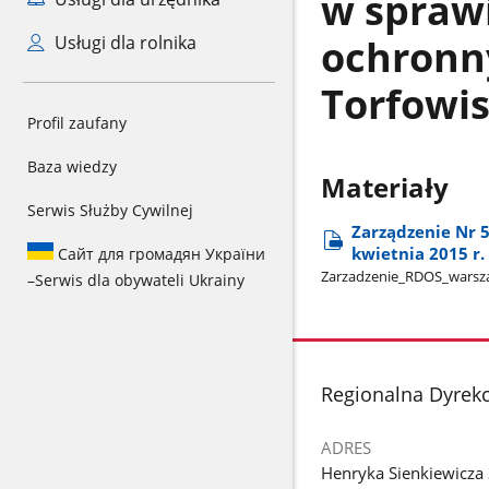
w spraw
ochronn
Usługi dla rolnika
Torfowis
Profil zaufany
Baza wiedzy
Materiały
Serwis Służby Cywilnej
Zarządzenie Nr 
kwietnia 2015 r.
Сайт для громадян України
Zarzadzenie​_RDOS​_warsza
–
Serwis dla obywateli Ukrainy
stopka
Regionalna Dyrek
ADRES
Henryka Sienkiewicza