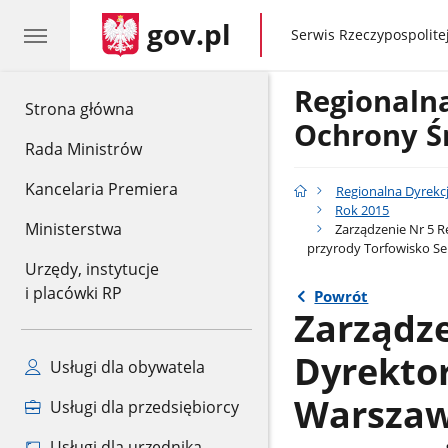
gov.pl
gov.pl
Serwis Rzeczypospolitej
Regionaln
gov.pl
Strona główna
Ochrony Ś
Rada Ministrów
Kancelaria Premiera
Regionalna Dyrekc
Rok 2015
Ministerstwa
Zarządzenie Nr 5 R
przyrody Torfowisko Se
Urzędy, instytucje
i placówki RP
Powrót
Zarządze
Dyrekto
Usługi dla obywatela
Warszawi
Usługi dla przedsiębiorcy
Usługi dla urzędnika