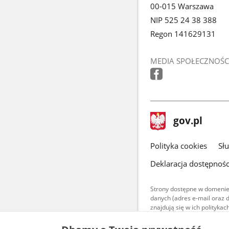
00-015 Warszawa
NIP 525 24 38 388
Regon 141629131
MEDIA SPOŁECZNOŚC
stopka
Strona
gov.pl
gov.pl
główna
gov.pl
Polityka cookies
Sł
Deklaracja dostępnośc
Strony dostępne w domenie
danych (adres e-mail oraz 
znajdują się w ich polityk
Treści teksto