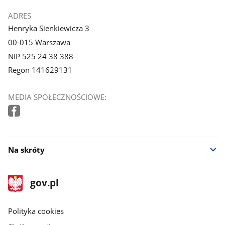
ADRES
Henryka Sienkiewicza 3
00-015 Warszawa
NIP 525 24 38 388
Regon 141629131
MEDIA SPOŁECZNOŚCIOWE:
Na skróty
stopka
Strona
gov.pl
gov.pl
główna
gov.pl
Polityka cookies