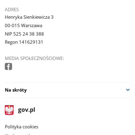
ADRES
Henryka Sienkiewicza 3
00-015 Warszawa
NIP 525 24 38 388
Regon 141629131
MEDIA SPOŁECZNOŚCIOWE:
Na skróty
stopka
Strona
gov.pl
gov.pl
główna
gov.pl
Polityka cookies