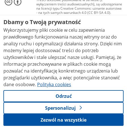
wyłączeniem treści audiowizualnych), są udostępniane
na licencji typu Creative Commons: uznanie autorstwa
- na tych samych warunkach 4.0 (CC BY-SA 4.0).
Materiały audiowizualne, w tym zdjęcia, materiały
Dbamy o Twoją prywatność
audio i wideo, są udostępniane na licencji typu
Creative Commons: uznanie autorstwa użycie
Wykorzystujemy pliki cookie w celu zapewnienia
niekomercyjne - bez utworów zależnych 4.0 (CC BY-
NC-ND 4.0), o ile nie jest to stwierdzone inaczej.
prawidłowego funkcjonowania naszej witryny oraz do
analizy ruchu i optymalizacji działania strony. Dzięki nim
możemy lepiej dostosować treści do potrzeb
użytkowników i stale ulepszać nasze usługi. Pamiętaj, że
informacje przechowywane w plikach cookie mogą
pozwalać na identyfikację konkretnego urządzenia lub
przeglądarki użytkownika, a więc potencjalnie stanowić
dane osobowe.
Polityka cookies
Odrzuć
Spersonalizuj
Zezwól na wszystkie