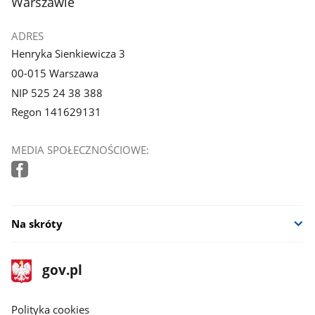
Warszawie
ADRES
Henryka Sienkiewicza 3
00-015 Warszawa
NIP 525 24 38 388
Regon 141629131
MEDIA SPOŁECZNOŚCIOWE:
Na skróty
stopka
Strona
gov.pl
gov.pl
główna
gov.pl
Polityka cookies