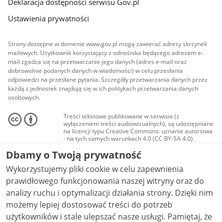
Deklaracja dostępności serwisu Gov.pl
Ustawienia prywatności
Strony dostępne w domenie www.gov.pl mogą zawierać adresy skrzynek
mailowych. Użytkownik korzystający z odnośnika będącego adresem e-
mail zgadza się na przetwarzanie jego danych (adres e-mail oraz
dobrowolnie podanych danych w wiadomości) w celu przesłania
odpowiedzi na przesłane pytania. Szczegóły przetwarzania danych przez
każdą z jednostek znajdują się w ich politykach przetwarzania danych
osobowych.
Treści tekstowe publikowane w serwisie (z
wyłączeniem treści audiowizualnych), są udostępniane
na licencji typu Creative Commons: uznanie autorstwa
- na tych samych warunkach 4.0 (CC BY-SA 4.0).
Materiały audiowizualne, w tym zdjęcia, materiały
Dbamy o Twoją prywatność
audio i wideo, są udostępniane na licencji typu
Creative Commons: uznanie autorstwa użycie
Wykorzystujemy pliki cookie w celu zapewnienia
niekomercyjne - bez utworów zależnych 4.0 (CC BY-
NC-ND 4.0), o ile nie jest to stwierdzone inaczej.
prawidłowego funkcjonowania naszej witryny oraz do
analizy ruchu i optymalizacji działania strony. Dzięki nim
możemy lepiej dostosować treści do potrzeb
użytkowników i stale ulepszać nasze usługi. Pamiętaj, że