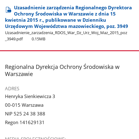
Uzasadnienie zarządzenia Regionalnego Dyrektora
Ochrony Środowiska w Warszawie z dnia 15
kwietnia 2015 r., publikowane w Dzienniku
Urzędowym Województwa mazowieckiego, poz. 3949
Uzasadnienie​_zarzadzenia​_RDOS​_War​_Dz​_Urz​_Woj​_Maz​_2015​_poz​
_3949.pdf
0.15MB
stopka
Regionalna Dyrekcja Ochrony Środowiska w
Warszawie
ADRES
Henryka Sienkiewicza 3
00-015 Warszawa
NIP 525 24 38 388
Regon 141629131
MEDIA SPOŁECZNOŚCIOWE: