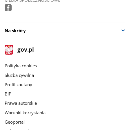
Na skróty
stopka
Strona
gov.pl
gov.pl
główna
gov.pl
Polityka cookies
Służba cywilna
Profil zaufany
BIP
Prawa autorskie
Warunki korzystania
Geoportal