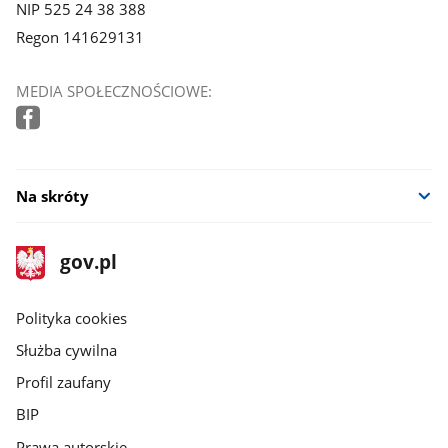
NIP 525 24 38 388
Regon 141629131
MEDIA SPOŁECZNOŚCIOWE:
Na skróty
stopka
Strona
gov.pl
gov.pl
główna
gov.pl
Polityka cookies
Służba cywilna
Profil zaufany
BIP
Prawa autorskie