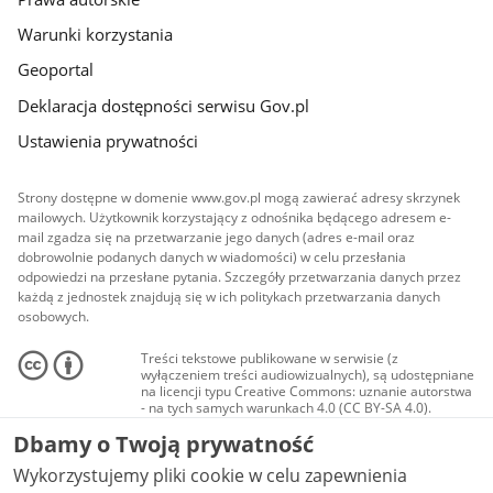
Warunki korzystania
Geoportal
Deklaracja dostępności serwisu Gov.pl
Ustawienia prywatności
Strony dostępne w domenie www.gov.pl mogą zawierać adresy skrzynek
mailowych. Użytkownik korzystający z odnośnika będącego adresem e-
mail zgadza się na przetwarzanie jego danych (adres e-mail oraz
dobrowolnie podanych danych w wiadomości) w celu przesłania
odpowiedzi na przesłane pytania. Szczegóły przetwarzania danych przez
każdą z jednostek znajdują się w ich politykach przetwarzania danych
osobowych.
Treści tekstowe publikowane w serwisie (z
wyłączeniem treści audiowizualnych), są udostępniane
na licencji typu Creative Commons: uznanie autorstwa
- na tych samych warunkach 4.0 (CC BY-SA 4.0).
Materiały audiowizualne, w tym zdjęcia, materiały
Dbamy o Twoją prywatność
audio i wideo, są udostępniane na licencji typu
Creative Commons: uznanie autorstwa użycie
Wykorzystujemy pliki cookie w celu zapewnienia
niekomercyjne - bez utworów zależnych 4.0 (CC BY-
NC-ND 4.0), o ile nie jest to stwierdzone inaczej.