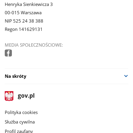
Henryka Sienkiewicza 3
00-015 Warszawa
NIP 525 24 38 388
Regon 141629131
MEDIA SPOŁECZNOŚCIOWE:
Na skróty
stopka
Strona
gov.pl
gov.pl
główna
gov.pl
Polityka cookies
Służba cywilna
Profil zaufany