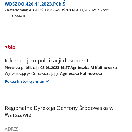
WDŚZOO.420.11,2023.PCh.5
Zawiadomienie​_GDOŚ​_DOOŚ-WDŚZOO42011,2023PCh5.pdf
0.59MB
Informacje o publikacji dokumentu
Pierwsza publikacja:
03.08.2023 14:57 Agnieszka M Kalinowska
Wytwarzający/ Odpowiadający:
Agnieszka Kalinowska
Pokaż historię zmian
stopka
Regionalna Dyrekcja Ochrony Środowiska w
Warszawie
ADRES