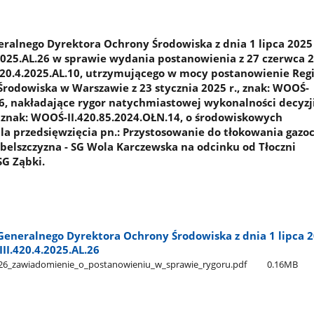
alnego Dyrektora Ochrony Środowiska z dnia 1 lipca 2025 r
025.AL.26 w sprawie wydania postanowienia z 27 czerwca 20
20.4.2025.AL.10, utrzymującego w mocy postanowienie Reg
rodowiska w Warszawie z 23 stycznia 2025 r., znak: WOOŚ-
26, nakładające rygor natychmiastowej wykonalności decyzj
., znak: WOOŚ-II.420.85.2024.OŁN.14, o środowiskowych
 przedsięwzięcia pn.: Przystosowanie do tłokowania gazo
elszczyzna - SG Wola Karczewska na odcinku od Tłoczni
G Ząbki.
eneralnego Dyrektora Ochrony Środowiska z dnia 1 lipca 20
II.420.4.2025.AL.26
_zawiadomienie​_o​_postanowieniu​_w​_sprawie​_rygoru.pdf
0.16MB