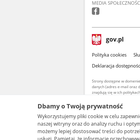
MEDIA SPOŁECZNOŚC
stopka
Strona
gov.pl
gov.pl
główna
gov.pl
Polityka cookies
Sł
Deklaracja dostępnośc
Strony dostępne w domenie
danych (adres e-mail oraz 
znajdują się w ich polityk
Treści teksto
Dbamy o Twoją prywatność
udostępniane
warunkach 4.0
Wykorzystujemy pliki cookie w celu zapewn
są udostępni
bez utworów z
naszej witryny oraz do analizy ruchu i optymalizacj
możemy lepiej dostosować treści do potrzeb
usługi. Pamiętaj, że informacje przechowywane w plikach cookie mogą pozwalać na