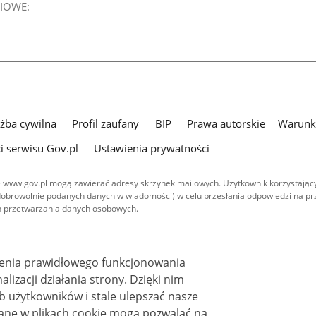
IOWE:
użba cywilna
Profil zaufany
BIP
Prawa autorskie
Warunki
i serwisu Gov.pl
Ustawienia prywatności
 www.gov.pl mogą zawierać adresy skrzynek mailowych. Użytkownik korzystający
dobrowolnie podanych danych w wiadomości) w celu przesłania odpowiedzi na prz
ach przetwarzania danych osobowych.
we publikowane w serwisie (z wyłączeniem treści audiowizualnych), są
 na licencji typu Creative Commons: uznanie autorstwa - na tych samych
 (CC BY-SA 4.0). Materiały audiowizualne, w tym zdjęcia, materiały audio i wideo
ienia prawidłowego funkcjonowania
ane na licencji typu Creative Commons: uznanie autorstwa użycie niekomercyjne 
ależnych 4.0 (CC BY-NC-ND 4.0), o ile nie jest to stwierdzone inaczej.
i działania strony. Dzięki nim
 użytkowników i stale ulepszać nasze