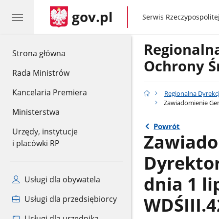
gov.pl
gov.pl
Serwis Rzeczypospolitej
Regionaln
gov.pl
Strona główna
Ochrony Ś
Rada Ministrów
Kancelaria Premiera
Regionalna Dyrekc
Zawiadomienie Gene
Ministerstwa
Powrót
Urzędy, instytucje
Zawiado
i placówki RP
Dyrekto
dnia 1 l
Usługi dla obywatela
WDŚIII.4
Usługi dla przedsiębiorcy
Usługi dla urzędnika