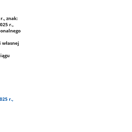
., znak:
25 r.,
ionalnego
i własnej
ciągu
25 r.,