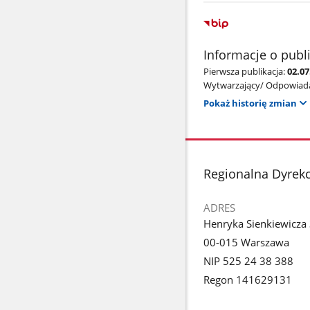
Informacje o publ
Pierwsza publikacja:
02.0
Wytwarzający/ Odpowiada
Pokaż historię zmian
stopka
Regionalna Dyrek
ADRES
Henryka Sienkiewicza
00-015 Warszawa
NIP 525 24 38 388
Regon 141629131