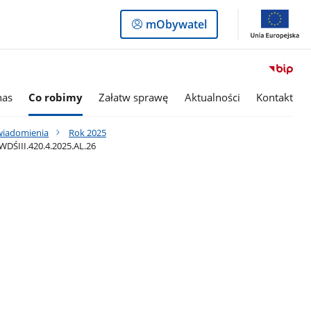
Logowanie
mObywatel
do
panelu
nas
Co robimy
Załatw sprawę
Aktualności
Kontakt
awiadomienia
Rok 2025
WDŚIII.420.4.2025.AL.26