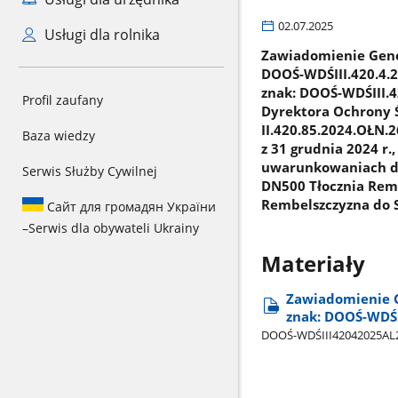
02.07.2025
Usługi dla rolnika
Zawiadomienie Gener
DOOŚ-WDŚIII.420.4.2
znak: DOOŚ-WDŚIII.4
Profil zaufany
Dyrektora Ochrony Ś
II.420.85.2024.OŁN.
Baza wiedzy
z 31 grudnia 2024 r
uwarunkowaniach dla
Serwis Służby Cywilnej
DN500 Tłocznia Remb
Rembelszczyzna do S
Сайт для громадян України
–
Serwis dla obywateli Ukrainy
Materiały
Zawiadomienie G
znak: DOOŚ-WDŚI
DOOŚ-WDŚIII42042025AL26​