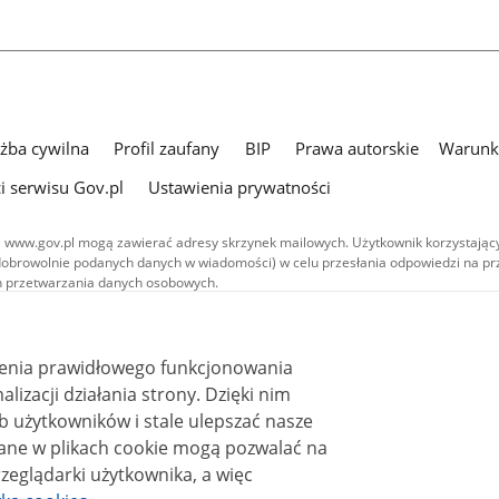
użba cywilna
Profil zaufany
BIP
Prawa autorskie
Warunki
i serwisu Gov.pl
Ustawienia prywatności
 www.gov.pl mogą zawierać adresy skrzynek mailowych. Użytkownik korzystający
dobrowolnie podanych danych w wiadomości) w celu przesłania odpowiedzi na prz
ach przetwarzania danych osobowych.
we publikowane w serwisie (z wyłączeniem treści audiowizualnych), są
 na licencji typu Creative Commons: uznanie autorstwa - na tych samych
 (CC BY-SA 4.0). Materiały audiowizualne, w tym zdjęcia, materiały audio i wideo
ienia prawidłowego funkcjonowania
ane na licencji typu Creative Commons: uznanie autorstwa użycie niekomercyjne 
ależnych 4.0 (CC BY-NC-ND 4.0), o ile nie jest to stwierdzone inaczej.
i działania strony. Dzięki nim
 użytkowników i stale ulepszać nasze
zeglądarki użytkownika, a więc