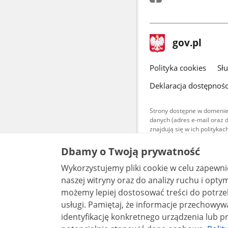
stopka
Strona
gov.pl
gov.pl
główna
gov.pl
Polityka cookies
Sł
Deklaracja dostępnośc
Strony dostępne w domenie
danych (adres e-mail oraz 
znajdują się w ich polityk
Treści teksto
Dbamy o Twoją prywatność
udostępniane
warunkach 4.0
Wykorzystujemy pliki cookie w celu zapewn
są udostępni
bez utworów z
naszej witryny oraz do analizy ruchu i optymalizacj
możemy lepiej dostosować treści do potrzeb
usługi. Pamiętaj, że informacje przechowywane w plikach cookie mogą pozwalać na
identyfikację konkretnego urządzenia lub pr