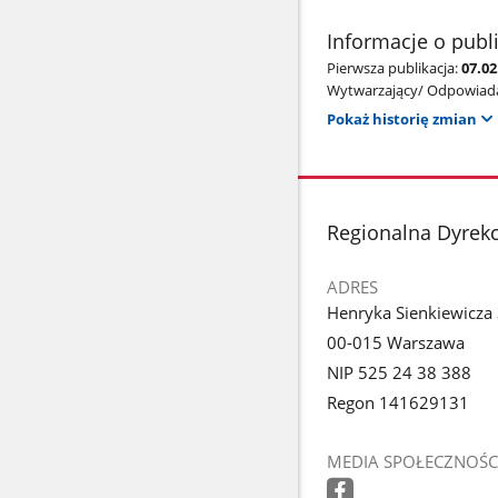
Informacje o publ
Pierwsza publikacja:
07.02
Wytwarzający/ Odpowiada
Pokaż historię zmian
stopka
Regionalna Dyrek
ADRES
Henryka Sienkiewicza
00-015 Warszawa
NIP 525 24 38 388
Regon 141629131
MEDIA SPOŁECZNOŚC