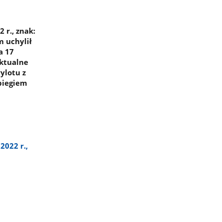
r., znak:
 uchylił
a 17
aktualne
ylotu z
biegiem
2022 r.,