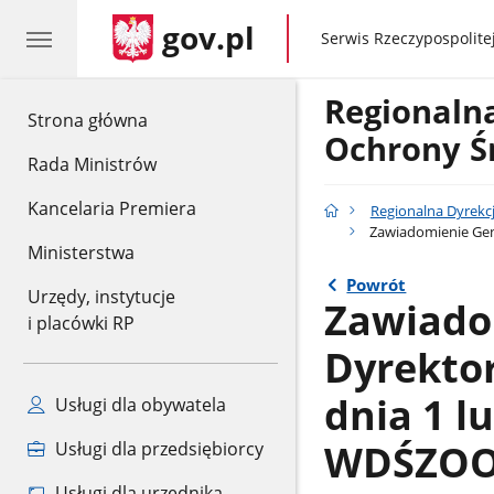
gov.pl
gov.pl
Serwis Rzeczypospolitej
Regionaln
gov.pl
Strona główna
Ochrony Ś
Rada Ministrów
Kancelaria Premiera
Regionalna Dyrekc
Zawiadomienie Gen
Ministerstwa
Powrót
Urzędy, instytucje
Zawiado
i placówki RP
Dyrekto
dnia 1 l
Usługi dla obywatela
WDŚZOO.
Usługi dla przedsiębiorcy
Usługi dla urzędnika