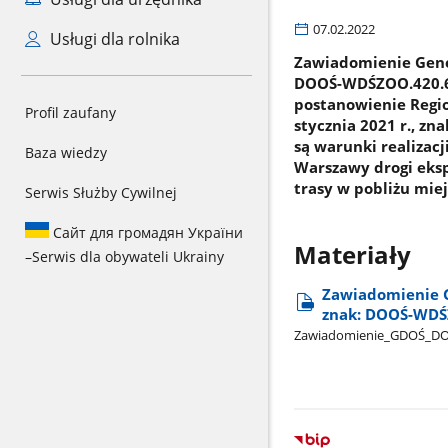
07.02.2022
Usługi dla rolnika
Zawiadomienie Gener
DOOŚ-WDŚZOO.420.69
postanowienie Regi
Profil zaufany
stycznia 2021 r., zn
są warunki realizac
Baza wiedzy
Warszawy drogi eksp
trasy w pobliżu mi
Serwis Służby Cywilnej
Сайт для громадян України
Materiały
–
Serwis dla obywateli Ukrainy
Zawiadomienie G
znak: DOOŚ-WDŚ
Zawiadomienie​_GDOŚ​_