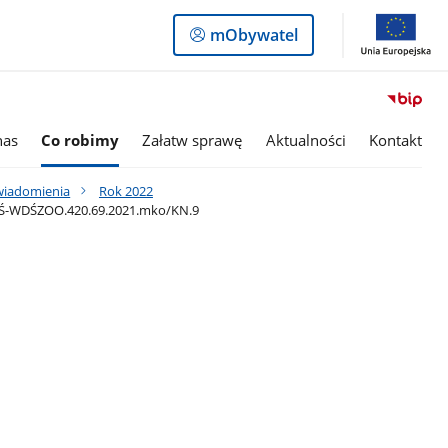
Logowanie
mObywatel
do
panelu
nas
Co robimy
Załatw sprawę
Aktualności
Kontakt
awiadomienia
Rok 2022
OOŚ-WDŚZOO.420.69.2021.mko/KN.9