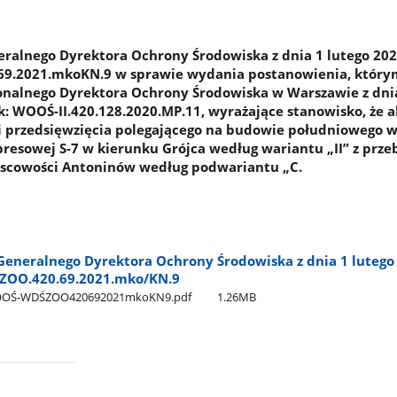
alnego Dyrektora Ochrony Środowiska z dnia 1 lutego 2022 
.2021.mkoKN.9 w sprawie wydania postanowienia, którym
onalnego Dyrektora Ochrony Środowiska w Warszawie z dni
ak: WOOŚ-II.420.128.2020.MP.11, wyrażające stanowisko, że 
ji przedsięwzięcia polegającego na budowie południowego w
resowej S-7 w kierunku Grójca według wariantu „II” z prze
ejscowości Antoninów według podwariantu „C.
eneralnego Dyrektora Ochrony Środowiska z dnia 1 lutego 
ZOO.420.69.2021.mko/KN.9
DOOŚ-WDŚZOO420692021mkoKN9.pdf
1.26MB