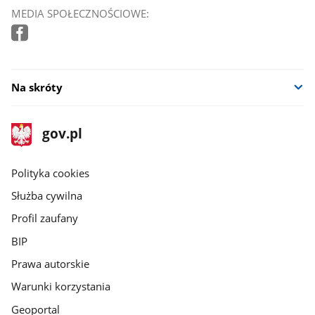
MEDIA SPOŁECZNOŚCIOWE:
Na skróty
stopka
Strona
gov.pl
gov.pl
główna
gov.pl
Polityka cookies
Służba cywilna
Profil zaufany
BIP
Prawa autorskie
Warunki korzystania
Geoportal