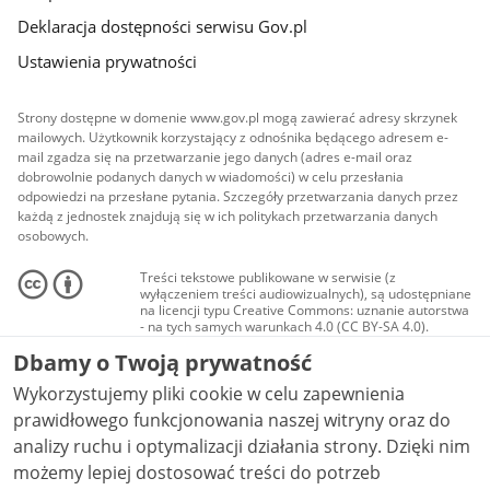
Deklaracja dostępności serwisu Gov.pl
Ustawienia prywatności
Strony dostępne w domenie www.gov.pl mogą zawierać adresy skrzynek
mailowych. Użytkownik korzystający z odnośnika będącego adresem e-
mail zgadza się na przetwarzanie jego danych (adres e-mail oraz
dobrowolnie podanych danych w wiadomości) w celu przesłania
odpowiedzi na przesłane pytania. Szczegóły przetwarzania danych przez
każdą z jednostek znajdują się w ich politykach przetwarzania danych
osobowych.
Treści tekstowe publikowane w serwisie (z
wyłączeniem treści audiowizualnych), są udostępniane
na licencji typu Creative Commons: uznanie autorstwa
- na tych samych warunkach 4.0 (CC BY-SA 4.0).
Materiały audiowizualne, w tym zdjęcia, materiały
Dbamy o Twoją prywatność
audio i wideo, są udostępniane na licencji typu
Creative Commons: uznanie autorstwa użycie
Wykorzystujemy pliki cookie w celu zapewnienia
niekomercyjne - bez utworów zależnych 4.0 (CC BY-
NC-ND 4.0), o ile nie jest to stwierdzone inaczej.
prawidłowego funkcjonowania naszej witryny oraz do
analizy ruchu i optymalizacji działania strony. Dzięki nim
możemy lepiej dostosować treści do potrzeb