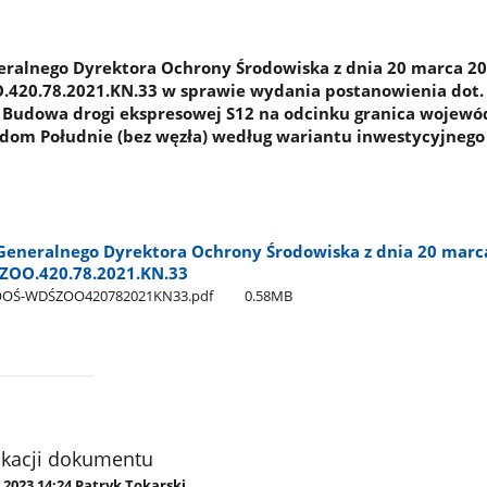
alnego Dyrektora Ochrony Środowiska z dnia 20 marca 202
420.78.2021.KN.33 w sprawie wydania postanowienia dot.
: Budowa drogi ekspresowej S12 na odcinku granica wojew
adom Południe (bez węzła) według wariantu inwestycyjnego
eneralnego Dyrektora Ochrony Środowiska z dnia 20 marca
ZOO.420.78.2021.KN.33
DOOŚ-WDŚZOO420782021KN33.pdf
0.58MB
ikacji dokumentu
.2023 14:24 Patryk Tokarski