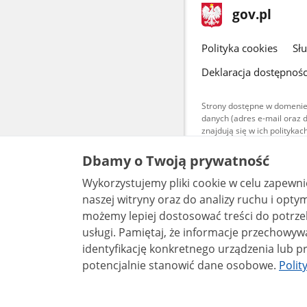
stopka
Strona
gov.pl
gov.pl
główna
gov.pl
Polityka cookies
Sł
Deklaracja dostępnośc
Strony dostępne w domenie
danych (adres e-mail oraz 
znajdują się w ich polityk
Treści teksto
Dbamy o Twoją prywatność
udostępniane
warunkach 4.0
Wykorzystujemy pliki cookie w celu zapewn
są udostępni
bez utworów z
naszej witryny oraz do analizy ruchu i optymalizacj
możemy lepiej dostosować treści do potrzeb
usługi. Pamiętaj, że informacje przechowywane w plikach cookie mogą pozwalać na
identyfikację konkretnego urządzenia lub pr
potencjalnie stanowić dane osobowe.
Polit