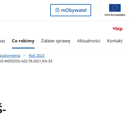
Logowanie
mObywatel
do
panelu
nas
Co robimy
Załatw sprawę
Aktualności
Kontakt
awiadomienia
Rok 2023
OOŚ-WDŚZOO.420.78.2021.KN.33
Ś-