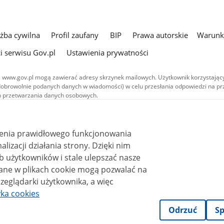
użba cywilna
Profil zaufany
BIP
Prawa autorskie
Warunki
i serwisu Gov.pl
Ustawienia prywatności
 www.gov.pl mogą zawierać adresy skrzynek mailowych. Użytkownik korzystający
dobrowolnie podanych danych w wiadomości) w celu przesłania odpowiedzi na prz
ach przetwarzania danych osobowych.
we publikowane w serwisie (z wyłączeniem treści audiowizualnych), są
 na licencji typu Creative Commons: uznanie autorstwa - na tych samych
 (CC BY-SA 4.0). Materiały audiowizualne, w tym zdjęcia, materiały audio i wideo
ienia prawidłowego funkcjonowania
ane na licencji typu Creative Commons: uznanie autorstwa użycie niekomercyjne 
ależnych 4.0 (CC BY-NC-ND 4.0), o ile nie jest to stwierdzone inaczej.
i działania strony. Dzięki nim
 użytkowników i stale ulepszać nasze
zeglądarki użytkownika, a więc
yka cookies
Odrzuć
Sp