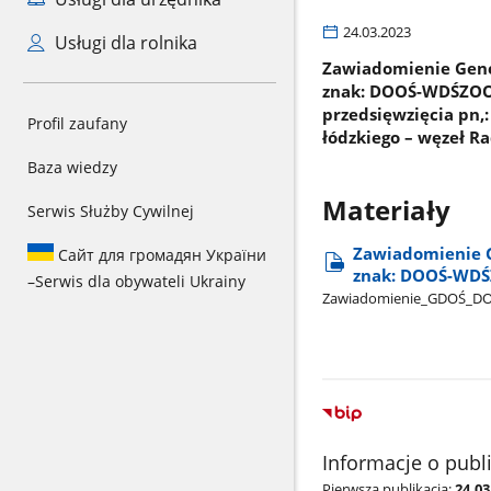
24.03.2023
Usługi dla rolnika
Zawiadomienie Gener
znak: DOOŚ-WDŚZOO.
przedsięwzięcia pn,
Profil zaufany
łódzkiego – węzeł R
Baza wiedzy
Materiały
Serwis Służby Cywilnej
Zawiadomienie G
Сайт для громадян України
znak: DOOŚ-WDŚ
–
Serwis dla obywateli Ukrainy
Zawiadomienie​_GDOŚ​_
Informacje o publ
Pierwsza publikacja:
24.03