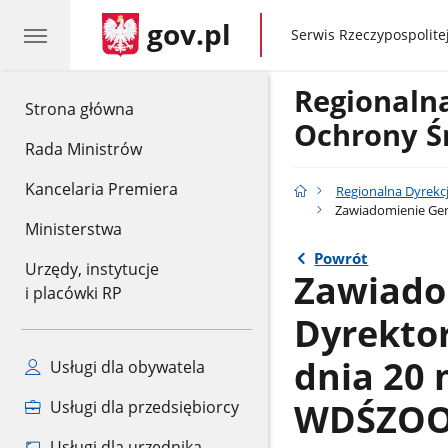
gov.pl
gov.pl
Serwis Rzeczypospolitej
Regionaln
gov.pl
Strona główna
Ochrony Ś
Rada Ministrów
Kancelaria Premiera
Regionalna Dyrekc
Zawiadomienie Gen
Ministerstwa
Powrót
Urzędy, instytucje
Zawiado
i placówki RP
Dyrekto
dnia 20 
Usługi dla obywatela
WDŚZOO.
Usługi dla przedsiębiorcy
Usługi dla urzędnika