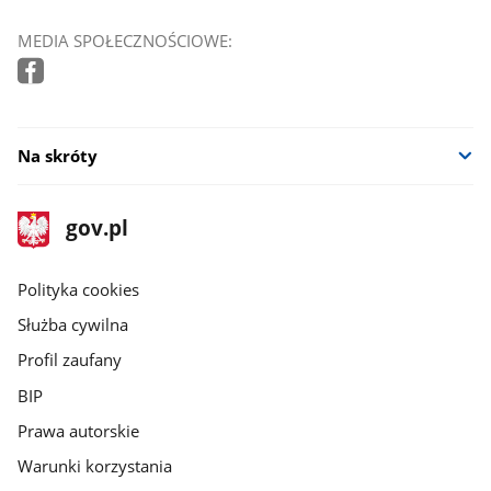
MEDIA SPOŁECZNOŚCIOWE:
Na skróty
stopka
Strona
gov.pl
gov.pl
główna
gov.pl
Polityka cookies
Służba cywilna
Profil zaufany
BIP
Prawa autorskie
Warunki korzystania