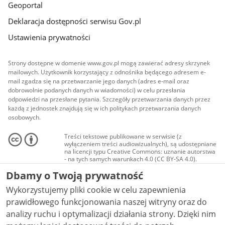
Geoportal
Deklaracja dostępności serwisu Gov.pl
Ustawienia prywatności
Strony dostępne w domenie www.gov.pl mogą zawierać adresy skrzynek
mailowych. Użytkownik korzystający z odnośnika będącego adresem e-
mail zgadza się na przetwarzanie jego danych (adres e-mail oraz
dobrowolnie podanych danych w wiadomości) w celu przesłania
odpowiedzi na przesłane pytania. Szczegóły przetwarzania danych przez
każdą z jednostek znajdują się w ich politykach przetwarzania danych
osobowych.
Treści tekstowe publikowane w serwisie (z
wyłączeniem treści audiowizualnych), są udostępniane
na licencji typu Creative Commons: uznanie autorstwa
- na tych samych warunkach 4.0 (CC BY-SA 4.0).
Materiały audiowizualne, w tym zdjęcia, materiały
Dbamy o Twoją prywatność
audio i wideo, są udostępniane na licencji typu
Creative Commons: uznanie autorstwa użycie
Wykorzystujemy pliki cookie w celu zapewnienia
niekomercyjne - bez utworów zależnych 4.0 (CC BY-
NC-ND 4.0), o ile nie jest to stwierdzone inaczej.
prawidłowego funkcjonowania naszej witryny oraz do
analizy ruchu i optymalizacji działania strony. Dzięki nim