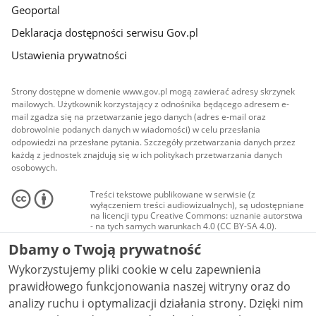
Geoportal
Deklaracja dostępności serwisu Gov.pl
Ustawienia prywatności
Strony dostępne w domenie www.gov.pl mogą zawierać adresy skrzynek
mailowych. Użytkownik korzystający z odnośnika będącego adresem e-
mail zgadza się na przetwarzanie jego danych (adres e-mail oraz
dobrowolnie podanych danych w wiadomości) w celu przesłania
odpowiedzi na przesłane pytania. Szczegóły przetwarzania danych przez
każdą z jednostek znajdują się w ich politykach przetwarzania danych
osobowych.
Treści tekstowe publikowane w serwisie (z
wyłączeniem treści audiowizualnych), są udostępniane
na licencji typu Creative Commons: uznanie autorstwa
- na tych samych warunkach 4.0 (CC BY-SA 4.0).
Materiały audiowizualne, w tym zdjęcia, materiały
Dbamy o Twoją prywatność
audio i wideo, są udostępniane na licencji typu
Creative Commons: uznanie autorstwa użycie
Wykorzystujemy pliki cookie w celu zapewnienia
niekomercyjne - bez utworów zależnych 4.0 (CC BY-
NC-ND 4.0), o ile nie jest to stwierdzone inaczej.
prawidłowego funkcjonowania naszej witryny oraz do
analizy ruchu i optymalizacji działania strony. Dzięki nim