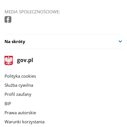
MEDIA SPOŁECZNOŚCIOWE:
Na skróty
stopka
Strona
gov.pl
gov.pl
główna
gov.pl
Polityka cookies
Służba cywilna
Profil zaufany
BIP
Prawa autorskie
Warunki korzystania