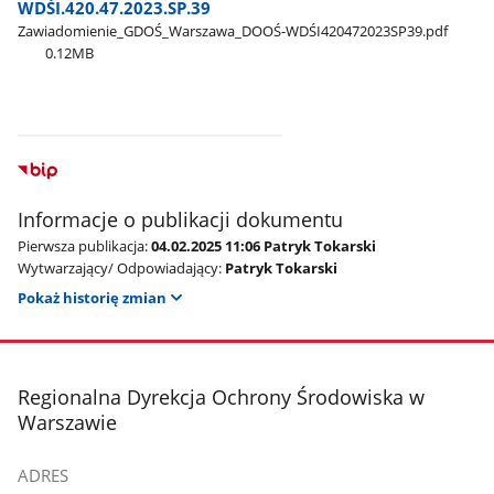
WDŚI.420.47.2023.SP.39
Zawiadomienie​_GDOŚ​_Warszawa​_DOOŚ-WDŚI420472023SP39.pdf
0.12MB
Informacje o publikacji dokumentu
Pierwsza publikacja:
04.02.2025 11:06 Patryk Tokarski
Wytwarzający/ Odpowiadający:
Patryk Tokarski
Pokaż historię zmian
stopka
Regionalna Dyrekcja Ochrony Środowiska w
Warszawie
ADRES