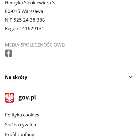
Henryka Sienkiewicza 3
00-015 Warszawa
NIP 525 24 38 388
Regon 141629131
MEDIA SPOŁECZNOŚCIOWE:
Na skróty
stopka
Strona
gov.pl
gov.pl
główna
gov.pl
Polityka cookies
Służba cywilna
Profil zaufany