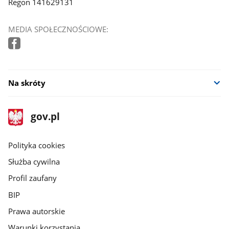
Regon 141629131
MEDIA SPOŁECZNOŚCIOWE:
Na skróty
stopka
Strona
gov.pl
gov.pl
główna
gov.pl
Polityka cookies
Służba cywilna
Profil zaufany
BIP
Prawa autorskie
Warunki korzystania