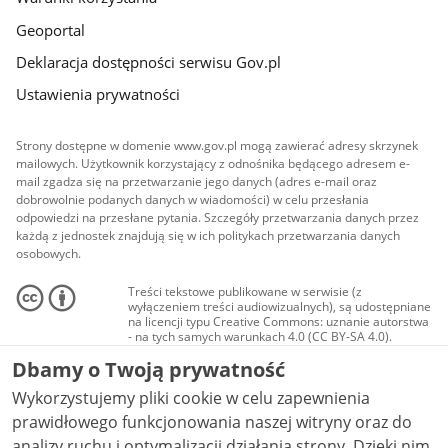
Geoportal
Deklaracja dostępności serwisu Gov.pl
Ustawienia prywatności
Strony dostępne w domenie www.gov.pl mogą zawierać adresy skrzynek
mailowych. Użytkownik korzystający z odnośnika będącego adresem e-
mail zgadza się na przetwarzanie jego danych (adres e-mail oraz
dobrowolnie podanych danych w wiadomości) w celu przesłania
odpowiedzi na przesłane pytania. Szczegóły przetwarzania danych przez
każdą z jednostek znajdują się w ich politykach przetwarzania danych
osobowych.
Treści tekstowe publikowane w serwisie (z
wyłączeniem treści audiowizualnych), są udostępniane
na licencji typu Creative Commons: uznanie autorstwa
- na tych samych warunkach 4.0 (CC BY-SA 4.0).
Materiały audiowizualne, w tym zdjęcia, materiały
Dbamy o Twoją prywatność
audio i wideo, są udostępniane na licencji typu
Creative Commons: uznanie autorstwa użycie
Wykorzystujemy pliki cookie w celu zapewnienia
niekomercyjne - bez utworów zależnych 4.0 (CC BY-
NC-ND 4.0), o ile nie jest to stwierdzone inaczej.
prawidłowego funkcjonowania naszej witryny oraz do
analizy ruchu i optymalizacji działania strony. Dzięki nim