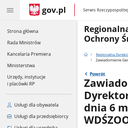
gov.pl
gov.pl
Serwis Rzeczypospolitej
Regionaln
gov.pl
Strona główna
Ochrony Ś
Rada Ministrów
Kancelaria Premiera
Regionalna Dyrekc
Zawiadomienie Gen
Ministerstwa
Powrót
Urzędy, instytucje
Zawiado
i placówki RP
Dyrekto
dnia 6 m
Usługi dla obywatela
WDŚZOO.
Usługi dla przedsiębiorcy
Usługi dla urzędnika