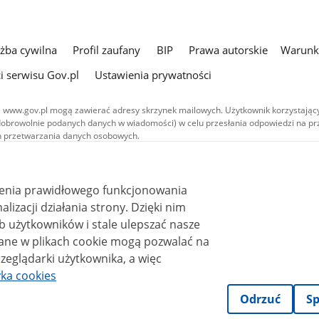
użba cywilna
Profil zaufany
BIP
Prawa autorskie
Warunki
i serwisu Gov.pl
Ustawienia prywatności
 www.gov.pl mogą zawierać adresy skrzynek mailowych. Użytkownik korzystający
dobrowolnie podanych danych w wiadomości) w celu przesłania odpowiedzi na prz
ach przetwarzania danych osobowych.
we publikowane w serwisie (z wyłączeniem treści audiowizualnych), są
 na licencji typu Creative Commons: uznanie autorstwa - na tych samych
 (CC BY-SA 4.0). Materiały audiowizualne, w tym zdjęcia, materiały audio i wideo
ienia prawidłowego funkcjonowania
ane na licencji typu Creative Commons: uznanie autorstwa użycie niekomercyjne 
ależnych 4.0 (CC BY-NC-ND 4.0), o ile nie jest to stwierdzone inaczej.
i działania strony. Dzięki nim
 użytkowników i stale ulepszać nasze
zeglądarki użytkownika, a więc
yka cookies
Odrzuć
Sp