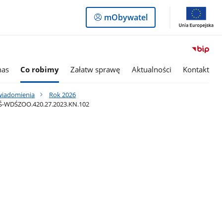
Logowanie
mObywatel
do
panelu
nas
Co robimy
Załatw sprawę
Aktualności
Kontakt
awiadomienia
Rok 2026
OŚ-WDŚZOO.420.27.2023.KN.102