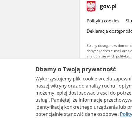
stopka
Strona
gov.pl
gov.pl
główna
gov.pl
Polityka cookies
Sł
Deklaracja dostępnośc
Strony dostępne w domenie
danych (adres e-mail oraz 
znajdują się w ich polityk
Treści teksto
Dbamy o Twoją prywatność
udostępniane
warunkach 4.0
Wykorzystujemy pliki cookie w celu zapewn
są udostępni
bez utworów z
naszej witryny oraz do analizy ruchu i optymalizacj
możemy lepiej dostosować treści do potrzeb
usługi. Pamiętaj, że informacje przechowywane w plikach cookie mogą pozwalać na
identyfikację konkretnego urządzenia lub pr
potencjalnie stanowić dane osobowe.
Polit