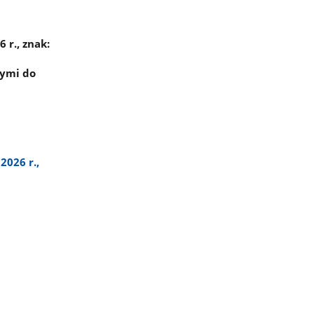
r., znak:
nymi do
026 r.,