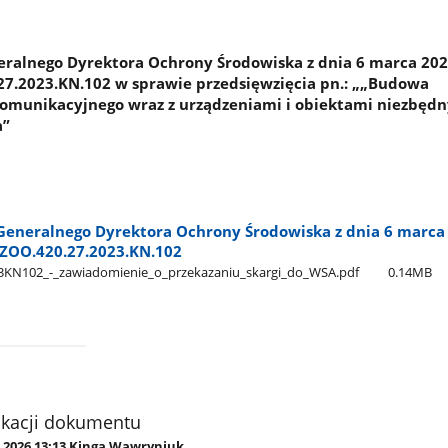
alnego Dyrektora Ochrony Środowiska z dnia 6 marca 2026 
.2023.KN.102 w sprawie przedsięwzięcia pn.: „„Budowa
Komunikacyjnego wraz z urządzeniami i obiektami niezbęd
a”
eneralnego Dyrektora Ochrony Środowiska z dnia 6 marca 2
ZOO.420.27.2023.KN.102
2​_-​_zawiadomienie​_o​_przekazaniu​_skargi​_do​_WSA.pdf
0.14MB
ikacji dokumentu
3.2026 13:13 Kinga Wawryniuk