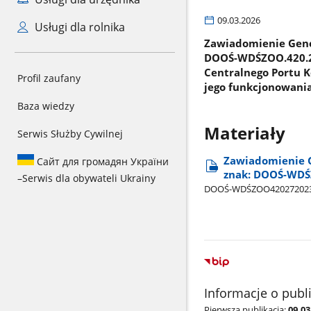
09.03.2026
Usługi dla rolnika
Zawiadomienie Gener
DOOŚ-WDŚZOO.420.27
Centralnego Portu 
Profil zaufany
jego funkcjonowani
Baza wiedzy
Materiały
Serwis Służby Cywilnej
Zawiadomienie G
Сайт для громадян України
znak: DOOŚ-WDŚ
–
Serwis dla obywateli Ukrainy
DOOŚ-WDŚZOO420272023KN10
Informacje o publ
Pierwsza publikacja:
09.0